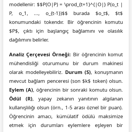
modellenir: $$P(O|P) = \prod_{t=1}^{|O|} P(o_t |
P, o_1, ..., o_{t-1})$$ burada $o_t$, $t$
konumundaki tokendır. Bir öğrencinin komutu
$P$, çıktı için başlangıç bağlamını ve olasılık
dağılımını belirler.
Analiz Çerçevesi Örneği:
Bir öğrencinin komut
mühendisliği oturumunu bir durum makinesi
olarak modelleyebiliriz.
Durum (S)
, konuşmanın
mevcut bağlam penceresi (son $k$ token) olsun.
Eylem (A)
, öğrencinin bir sonraki komutu olsun.
Ödül (R)
, yapay zekanın yanıtının algılanan
kullanışlılığı olsun (örn., 1-5 arası öznel bir puan).
Öğrencinin amacı, kümülatif ödülü maksimize
etmek için durumları eylemlere eşleyen bir