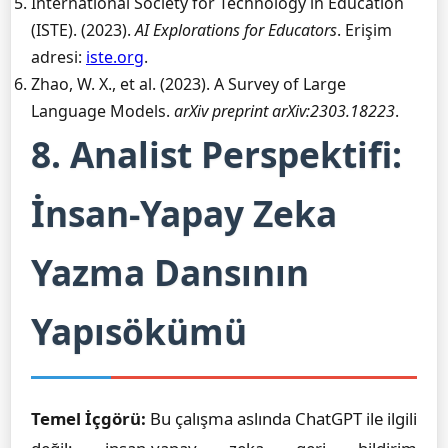
International Society for Technology in Education
(ISTE). (2023).
AI Explorations for Educators
. Erişim
adresi:
iste.org
.
Zhao, W. X., et al. (2023). A Survey of Large
Language Models.
arXiv preprint arXiv:2303.18223
.
8. Analist Perspektifi:
İnsan-Yapay Zeka
Yazma Dansının
Yapısökümü
Temel İçgörü:
Bu çalışma aslında ChatGPT ile ilgili