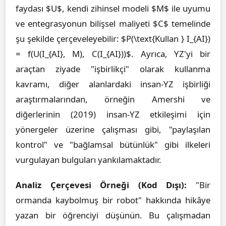
faydası $U$, kendi zihinsel modeli $M$ ile uyumu
ve entegrasyonun bilişsel maliyeti $C$ temelinde
şu şekilde çerçeveleyebilir: $P(\text{Kullan } I_{AI})
= f(U(I_{AI}, M), C(I_{AI}))$. Ayrıca, YZ'yi bir
araçtan ziyade "işbirlikçi" olarak kullanma
kavramı, diğer alanlardaki insan-YZ işbirliği
araştırmalarından, örneğin Amershi ve
diğerlerinin (2019) insan-YZ etkileşimi için
yönergeler üzerine çalışması gibi, "paylaşılan
kontrol" ve "bağlamsal bütünlük" gibi ilkeleri
vurgulayan bulguları yankılamaktadır.
Analiz Çerçevesi Örneği (Kod Dışı):
"Bir
ormanda kaybolmuş bir robot" hakkında hikâye
yazan bir öğrenciyi düşünün. Bu çalışmadan