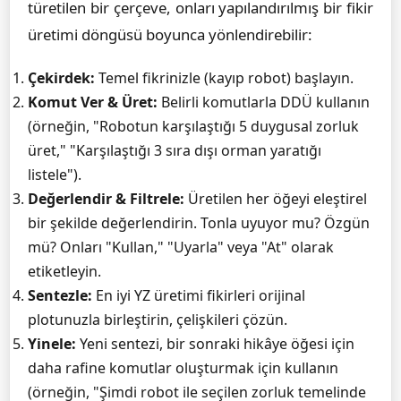
türetilen bir çerçeve, onları yapılandırılmış bir fikir
üretimi döngüsü boyunca yönlendirebilir:
Çekirdek:
Temel fikrinizle (kayıp robot) başlayın.
Komut Ver & Üret:
Belirli komutlarla DDÜ kullanın
(örneğin, "Robotun karşılaştığı 5 duygusal zorluk
üret," "Karşılaştığı 3 sıra dışı orman yaratığı
listele").
Değerlendir & Filtrele:
Üretilen her öğeyi eleştirel
bir şekilde değerlendirin. Tonla uyuyor mu? Özgün
mü? Onları "Kullan," "Uyarla" veya "At" olarak
etiketleyin.
Sentezle:
En iyi YZ üretimi fikirleri orijinal
plotunuzla birleştirin, çelişkileri çözün.
Yinele:
Yeni sentezi, bir sonraki hikâye öğesi için
daha rafine komutlar oluşturmak için kullanın
(örneğin, "Şimdi robot ile seçilen zorluk temelinde