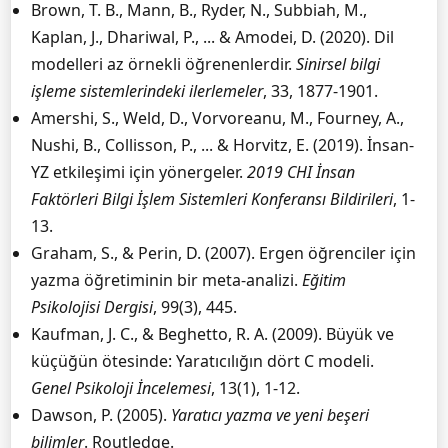
Brown, T. B., Mann, B., Ryder, N., Subbiah, M.,
Kaplan, J., Dhariwal, P., ... & Amodei, D. (2020). Dil
modelleri az örnekli öğrenenlerdir.
Sinirsel bilgi
işleme sistemlerindeki ilerlemeler
, 33, 1877-1901.
Amershi, S., Weld, D., Vorvoreanu, M., Fourney, A.,
Nushi, B., Collisson, P., ... & Horvitz, E. (2019). İnsan-
YZ etkileşimi için yönergeler.
2019 CHI İnsan
Faktörleri Bilgi İşlem Sistemleri Konferansı Bildirileri
, 1-
13.
Graham, S., & Perin, D. (2007). Ergen öğrenciler için
yazma öğretiminin bir meta-analizi.
Eğitim
Psikolojisi Dergisi
, 99(3), 445.
Kaufman, J. C., & Beghetto, R. A. (2009). Büyük ve
küçüğün ötesinde: Yaratıcılığın dört C modeli.
Genel Psikoloji İncelemesi
, 13(1), 1-12.
Dawson, P. (2005).
Yaratıcı yazma ve yeni beşeri
bilimler
. Routledge.