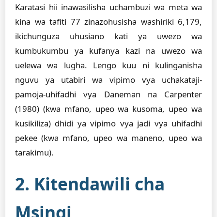
Karatasi hii inawasilisha uchambuzi wa meta wa
kina wa tafiti 77 zinazohusisha washiriki 6,179,
ikichunguza uhusiano kati ya uwezo wa
kumbukumbu ya kufanya kazi na uwezo wa
uelewa wa lugha. Lengo kuu ni kulinganisha
nguvu ya utabiri wa vipimo vya uchakataji-
pamoja-uhifadhi vya Daneman na Carpenter
(1980) (kwa mfano, upeo wa kusoma, upeo wa
kusikiliza) dhidi ya vipimo vya jadi vya uhifadhi
pekee (kwa mfano, upeo wa maneno, upeo wa
tarakimu).
2. Kitendawili cha
Msingi