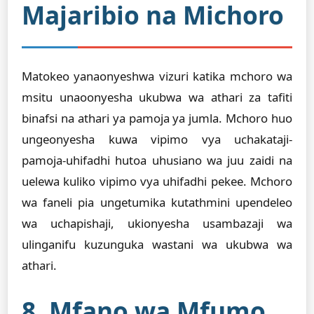
Majaribio na Michoro
Matokeo yanaonyeshwa vizuri katika mchoro wa
msitu unaoonyesha ukubwa wa athari za tafiti
binafsi na athari ya pamoja ya jumla. Mchoro huo
ungeonyesha kuwa vipimo vya uchakataji-
pamoja-uhifadhi hutoa uhusiano wa juu zaidi na
uelewa kuliko vipimo vya uhifadhi pekee. Mchoro
wa faneli pia ungetumika kutathmini upendeleo
wa uchapishaji, ukionyesha usambazaji wa
ulinganifu kuzunguka wastani wa ukubwa wa
athari.
8. Mfano wa Mfumo