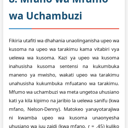
wa Uchambuzi
Fikiria utafiti wa dhahania unaolinganisha upeo wa
kusoma na upeo wa tarakimu kama vitabiri vya
uelewa wa kusoma. Kazi ya upeo wa kusoma
inahusisha kusoma sentensi na kukumbuka
maneno ya mwisho, wakati upeo wa tarakimu
unahusisha kukumbuka mfuatano wa tarakimu.
Mfumo wa uchambuzi wa meta ungetoa uhusiano
kati ya kila kipimo na jaribio la uelewa sanifu (kwa
mfano, Nelson-Denny). Matokeo yanayotarajiwa
ni kwamba upeo wa kusoma unaonyesha
uhusiano wa juu zaidi (kwa mfano, r = .45) kuliko