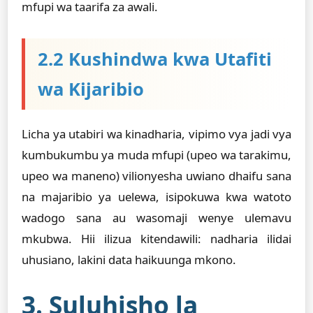
mfupi wa taarifa za awali.
2.2 Kushindwa kwa Utafiti
wa Kijaribio
Licha ya utabiri wa kinadharia, vipimo vya jadi vya
kumbukumbu ya muda mfupi (upeo wa tarakimu,
upeo wa maneno) vilionyesha uwiano dhaifu sana
na majaribio ya uelewa, isipokuwa kwa watoto
wadogo sana au wasomaji wenye ulemavu
mkubwa. Hii ilizua kitendawili: nadharia ilidai
uhusiano, lakini data haikuunga mkono.
3. Suluhisho la