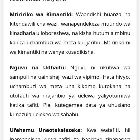
Mtiririko wa Kimantiki:
Waandishi huanza na
kitendawili cha wazi, wanapendekeza muundo wa
kinadharia ulioboreshwa, na kisha hutumia mbinu
kali za uchambuzi wa meta kuujaribu. Mtiririko ni
wa kimantiki na wenye kusadikisha.
Nguvu na Udhaifu:
Nguvu ni ukubwa wa
sampuli na uainishaji wazi wa vipimo. Hata hivyo,
uchambuzi wa meta una kikomo kutokana na
utofauti wa majaribio ya uelewa yaliyotumiwa
katika tafiti. Pia, kutegemea data ya uhusiano
kunazuia uelekeo wa sababu.
Ufahamu Unaotekelezeka:
Kwa watafiti, hii
inamaanisha kuwa tafiti za baadaye zinapaswa