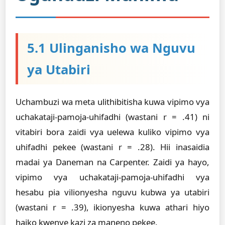
5.1 Ulinganisho wa Nguvu
ya Utabiri
Uchambuzi wa meta ulithibitisha kuwa vipimo vya
uchakataji-pamoja-uhifadhi (wastani r = .41) ni
vitabiri bora zaidi vya uelewa kuliko vipimo vya
uhifadhi pekee (wastani r = .28). Hii inasaidia
madai ya Daneman na Carpenter. Zaidi ya hayo,
vipimo vya uchakataji-pamoja-uhifadhi vya
hesabu pia vilionyesha nguvu kubwa ya utabiri
(wastani r = .39), ikionyesha kuwa athari hiyo
haiko kwenye kazi za maneno pekee.