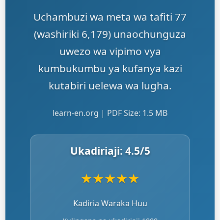
Uchambuzi wa meta wa tafiti 77
(washiriki 6,179) unaochunguza
uwezo wa vipimo vya
kumbukumbu ya kufanya kazi
kutabiri uelewa wa lugha.
learn-en.org | PDF Size: 1.5 MB
Ukadiriaji:
4.5
/5
★
★
★
★
★
Kadiria Waraka Huu