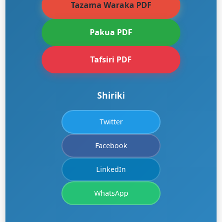
Tazama Waraka PDF
Pakua PDF
Tafsiri PDF
Shiriki
Twitter
Facebook
LinkedIn
WhatsApp