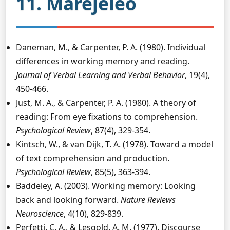
11. Marejeleo
Daneman, M., & Carpenter, P. A. (1980). Individual
differences in working memory and reading.
Journal of Verbal Learning and Verbal Behavior
, 19(4),
450-466.
Just, M. A., & Carpenter, P. A. (1980). A theory of
reading: From eye fixations to comprehension.
Psychological Review
, 87(4), 329-354.
Kintsch, W., & van Dijk, T. A. (1978). Toward a model
of text comprehension and production.
Psychological Review
, 85(5), 363-394.
Baddeley, A. (2003). Working memory: Looking
back and looking forward.
Nature Reviews
Neuroscience
, 4(10), 829-839.
Perfetti, C. A., & Lesgold, A. M. (1977). Discourse