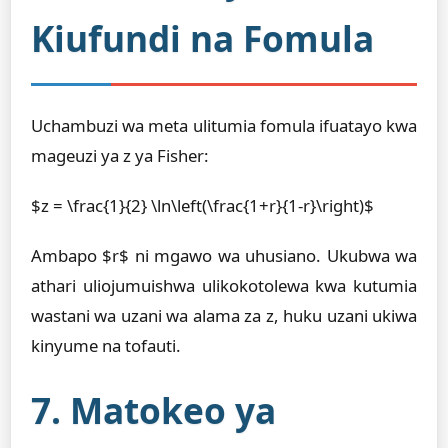
Kiufundi na Fomula
Uchambuzi wa meta ulitumia fomula ifuatayo kwa
mageuzi ya z ya Fisher:
$z = \frac{1}{2} \ln\left(\frac{1+r}{1-r}\right)$
Ambapo $r$ ni mgawo wa uhusiano. Ukubwa wa
athari uliojumuishwa ulikokotolewa kwa kutumia
wastani wa uzani wa alama za z, huku uzani ukiwa
kinyume na tofauti.
7. Matokeo ya