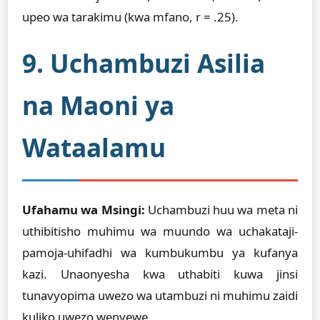
upeo wa tarakimu (kwa mfano, r = .25).
9. Uchambuzi Asilia
na Maoni ya
Wataalamu
Ufahamu wa Msingi:
Uchambuzi huu wa meta ni
uthibitisho muhimu wa muundo wa uchakataji-
pamoja-uhifadhi wa kumbukumbu ya kufanya
kazi. Unaonyesha kwa uthabiti kuwa jinsi
tunavyopima uwezo wa utambuzi ni muhimu zaidi
kuliko uwezo wenyewe.