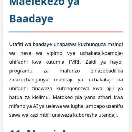
Maelekezo ya
Baadaye
Utafiti wa baadaye unapaswa kuchunguza msingi
wa neva wa vipimo vya uchakataji-pamoja-
uhifadhi kwa kutumia fMRI. Zaidi ya hayo,
programu za mafunzo zinazobadilika
zinazochanganya mahitaji ya uchakataji na
uhifadhi zinaweza kutengenezwa kwa ajili ya
hatua za kielimu. Matokeo pia yana athari kwa
mifano ya AI ya uelewa wa lugha, ambapo usanifu
sawa wa kazi mbili unaweza kuboresha utendaji.