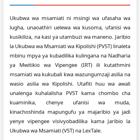
Ukubwa wa msamiati ni msingi wa ufasaha wa
lugha, unaoathiri uelewa wa kusoma, ufanisi wa
kusikiliza, na kasi ya utambuzi wa maneno. Jaribio
la Ukubwa wa Msamiati wa Kipolishi (PVST) linaleta
mbinu mpya ya kubadilika kulingana na Nadharia
ya Mwitikio wa Vipengee (IRT) ili kutathmini
msamiati wa kukubali kwa wazungumzaji asilia na
wasio asilia wa Kipolishi. Utafiti huu wa awali
unalenga kuhalalisha PVST kama chombo cha
kuaminika, chenye ufanisi wa muda,
kinachoshinda mapungufu ya majaribio ya jadi
yenye vipengee visivyobadilika kama Jaribio la
Ukubwa wa Msamiati (VST) na LexTale.