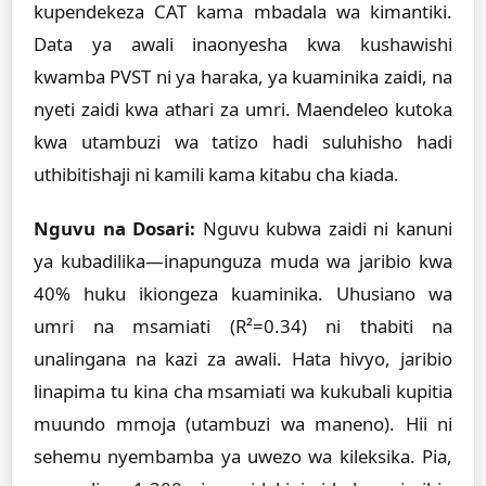
kupendekeza CAT kama mbadala wa kimantiki.
Data ya awali inaonyesha kwa kushawishi
kwamba PVST ni ya haraka, ya kuaminika zaidi, na
nyeti zaidi kwa athari za umri. Maendeleo kutoka
kwa utambuzi wa tatizo hadi suluhisho hadi
uthibitishaji ni kamili kama kitabu cha kiada.
Nguvu na Dosari:
Nguvu kubwa zaidi ni kanuni
ya kubadilika—inapunguza muda wa jaribio kwa
40% huku ikiongeza kuaminika. Uhusiano wa
umri na msamiati (R²=0.34) ni thabiti na
unalingana na kazi za awali. Hata hivyo, jaribio
linapima tu kina cha msamiati wa kukubali kupitia
muundo mmoja (utambuzi wa maneno). Hii ni
sehemu nyembamba ya uwezo wa kileksika. Pia,