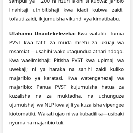
sampuli ya 1,200 ni nzuri lakini si kubwa; jaribio
linahitaji uthibitishaji kwa idadi kubwa zaidi,
tofauti zaidi, ikijumuisha vikundi vya kimatibabu.
Ufahamu Unaotekelezeka:
Kwa watafiti: Tumia
PVST kwa tafiti za muda mrefu za ukuaji wa
msamiati—usahihi wake utagundua athari ndogo.
Kwa waelimishaji: Pitisha PVST kwa upimaji wa
uwekaji; ni ya haraka na sahihi zaidi kuliko
majaribio ya karatasi. Kwa watengenezaji wa
majaribio: Panua PVST kujumuisha hatua za
kuzalisha na za muktadha, na uchunguze
ujumuishaji wa NLP kwa ajili ya kuzalisha vipengee
kiotomatiki. Wakati ujao ni wa kubadilika—usibaki
nyuma na majaribio tuli.