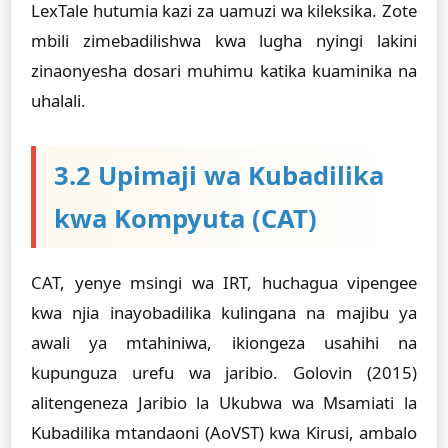
LexTale hutumia kazi za uamuzi wa kileksika. Zote
mbili zimebadilishwa kwa lugha nyingi lakini
zinaonyesha dosari muhimu katika kuaminika na
uhalali.
3.2 Upimaji wa Kubadilika
kwa Kompyuta (CAT)
CAT, yenye msingi wa IRT, huchagua vipengee
kwa njia inayobadilika kulingana na majibu ya
awali ya mtahiniwa, ikiongeza usahihi na
kupunguza urefu wa jaribio. Golovin (2015)
alitengeneza Jaribio la Ukubwa wa Msamiati la
Kubadilika mtandaoni (AoVST) kwa Kirusi, ambalo