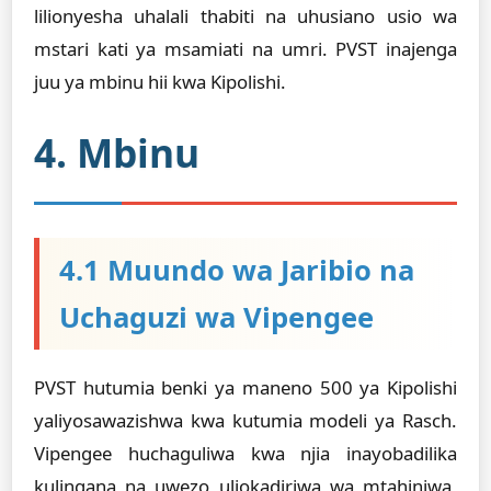
lilionyesha uhalali thabiti na uhusiano usio wa
mstari kati ya msamiati na umri. PVST inajenga
juu ya mbinu hii kwa Kipolishi.
4. Mbinu
4.1 Muundo wa Jaribio na
Uchaguzi wa Vipengee
PVST hutumia benki ya maneno 500 ya Kipolishi
yaliyosawazishwa kwa kutumia modeli ya Rasch.
Vipengee huchaguliwa kwa njia inayobadilika
kulingana na uwezo uliokadiriwa wa mtahiniwa,