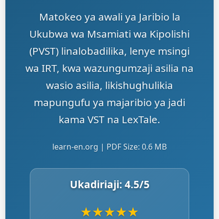
Matokeo ya awali ya Jaribio la
Ukubwa wa Msamiati wa Kipolishi
(PVST) linalobadilika, lenye msingi
wa IRT, kwa wazungumzaji asilia na
wasio asilia, likishughulikia
mapungufu ya majaribio ya jadi
kama VST na LexTale.
learn-en.org | PDF Size: 0.6 MB
Ukadiriaji:
4.5
/5
★
★
★
★
★