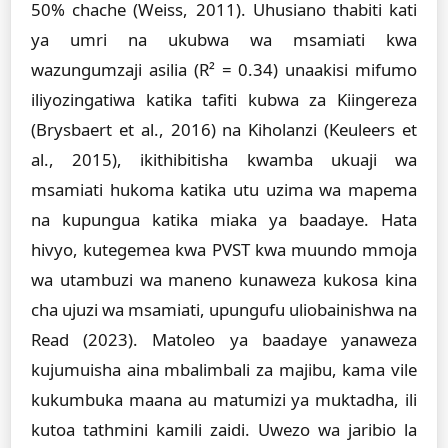
50% chache (Weiss, 2011). Uhusiano thabiti kati
ya umri na ukubwa wa msamiati kwa
wazungumzaji asilia (R² = 0.34) unaakisi mifumo
iliyozingatiwa katika tafiti kubwa za Kiingereza
(Brysbaert et al., 2016) na Kiholanzi (Keuleers et
al., 2015), ikithibitisha kwamba ukuaji wa
msamiati hukoma katika utu uzima wa mapema
na kupungua katika miaka ya baadaye. Hata
hivyo, kutegemea kwa PVST kwa muundo mmoja
wa utambuzi wa maneno kunaweza kukosa kina
cha ujuzi wa msamiati, upungufu uliobainishwa na
Read (2023). Matoleo ya baadaye yanaweza
kujumuisha aina mbalimbali za majibu, kama vile
kukumbuka maana au matumizi ya muktadha, ili
kutoa tathmini kamili zaidi. Uwezo wa jaribio la