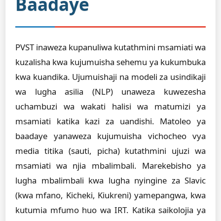
Baadaye
PVST inaweza kupanuliwa kutathmini msamiati wa
kuzalisha kwa kujumuisha sehemu ya kukumbuka
kwa kuandika. Ujumuishaji na modeli za usindikaji
wa lugha asilia (NLP) unaweza kuwezesha
uchambuzi wa wakati halisi wa matumizi ya
msamiati katika kazi za uandishi. Matoleo ya
baadaye yanaweza kujumuisha vichocheo vya
media titika (sauti, picha) kutathmini ujuzi wa
msamiati wa njia mbalimbali. Marekebisho ya
lugha mbalimbali kwa lugha nyingine za Slavic
(kwa mfano, Kicheki, Kiukreni) yamepangwa, kwa
kutumia mfumo huo wa IRT. Katika saikolojia ya