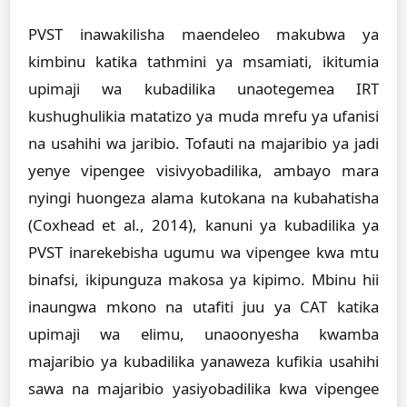
PVST inawakilisha maendeleo makubwa ya
kimbinu katika tathmini ya msamiati, ikitumia
upimaji wa kubadilika unaotegemea IRT
kushughulikia matatizo ya muda mrefu ya ufanisi
na usahihi wa jaribio. Tofauti na majaribio ya jadi
yenye vipengee visivyobadilika, ambayo mara
nyingi huongeza alama kutokana na kubahatisha
(Coxhead et al., 2014), kanuni ya kubadilika ya
PVST inarekebisha ugumu wa vipengee kwa mtu
binafsi, ikipunguza makosa ya kipimo. Mbinu hii
inaungwa mkono na utafiti juu ya CAT katika
upimaji wa elimu, unaoonyesha kwamba
majaribio ya kubadilika yanaweza kufikia usahihi
sawa na majaribio yasiyobadilika kwa vipengee