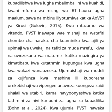
kubadilishwa kwa lugha mbalimbali ni wa kuahidi,
kwani mfumo wa msingi wa IRT hauna lugha
maalum, sawa na mbinu iliyotumiwa katika AoVST
ya Kirusi (Golovin, 2015). Kwa mtazamo wa
vitendo, PVST inawapa waelimishaji na watafiti
chombo cha haraka, cha kuaminika kwa ajili ya
upimaji wa uwekaji na tafiti za muda mrefu, ikiwa
na uwezekano wa matumizi katika mazingira ya
kimatibabu kwa kutathmini kupungua kwa lugha
kwa wakazi wanaozeeka. Ujumuishaji wa modeli
za kujifunza kwa mashine ili kuboresha
urekebishaji wa vipengee unaweza kuongeza zaidi
uhalali wa utabiri, kama inavyoonyeshwa katika
tathmini za hivi karibuni za lugha za kubadilika
(Bohn et al., 2024). Kwa ujumla, PVST inaweka