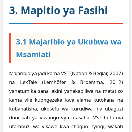
3. Mapitio ya Fasihi
3.1 Majaribio ya Ukubwa wa
Msamiati
Majaribio ya jadi kama VST (Nation & Beglar, 2007)
na LexTale (Lemhöfer & Broersma, 2012)
yanatumika sana lakini yanakabiliwa na matatizo
kama vile kuongezeka kwa alama kutokana na
kubahatisha, ukosefu wa kurudiwa, na ubaguzi
duni kati ya viwango vya ufasaha. VST hutumia
utambuzi wa visawe kwa chaguo nyingi, wakati