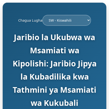
Chagua Lugha
Jaribio la Ukubwa wa
Msamiati wa
Kipolishi: Jaribio Jipya
la Kubadilika kwa
Tathmini ya Msamiati
wa Kukubali