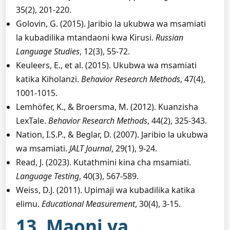
35(2), 201-220.
Golovin, G. (2015). Jaribio la ukubwa wa msamiati
la kubadilika mtandaoni kwa Kirusi.
Russian
Language Studies
, 12(3), 55-72.
Keuleers, E., et al. (2015). Ukubwa wa msamiati
katika Kiholanzi.
Behavior Research Methods
, 47(4),
1001-1015.
Lemhöfer, K., & Broersma, M. (2012). Kuanzisha
LexTale.
Behavior Research Methods
, 44(2), 325-343.
Nation, I.S.P., & Beglar, D. (2007). Jaribio la ukubwa
wa msamiati.
JALT Journal
, 29(1), 9-24.
Read, J. (2023). Kutathmini kina cha msamiati.
Language Testing
, 40(3), 567-589.
Weiss, D.J. (2011). Upimaji wa kubadilika katika
elimu.
Educational Measurement
, 30(4), 3-15.
13. Maoni ya