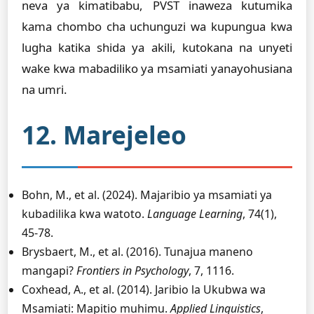
neva ya kimatibabu, PVST inaweza kutumika
kama chombo cha uchunguzi wa kupungua kwa
lugha katika shida ya akili, kutokana na unyeti
wake kwa mabadiliko ya msamiati yanayohusiana
na umri.
12. Marejeleo
Bohn, M., et al. (2024). Majaribio ya msamiati ya
kubadilika kwa watoto.
Language Learning
, 74(1),
45-78.
Brysbaert, M., et al. (2016). Tunajua maneno
mangapi?
Frontiers in Psychology
, 7, 1116.
Coxhead, A., et al. (2014). Jaribio la Ukubwa wa
Msamiati: Mapitio muhimu.
Applied Linguistics
,