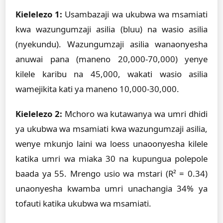
Kielelezo 1:
Usambazaji wa ukubwa wa msamiati
kwa wazungumzaji asilia (bluu) na wasio asilia
(nyekundu). Wazungumzaji asilia wanaonyesha
anuwai pana (maneno 20,000-70,000) yenye
kilele karibu na 45,000, wakati wasio asilia
wamejikita kati ya maneno 10,000-30,000.
Kielelezo 2:
Mchoro wa kutawanya wa umri dhidi
ya ukubwa wa msamiati kwa wazungumzaji asilia,
wenye mkunjo laini wa loess unaoonyesha kilele
katika umri wa miaka 30 na kupungua polepole
baada ya 55. Mrengo usio wa mstari (R² = 0.34)
unaonyesha kwamba umri unachangia 34% ya
tofauti katika ukubwa wa msamiati.