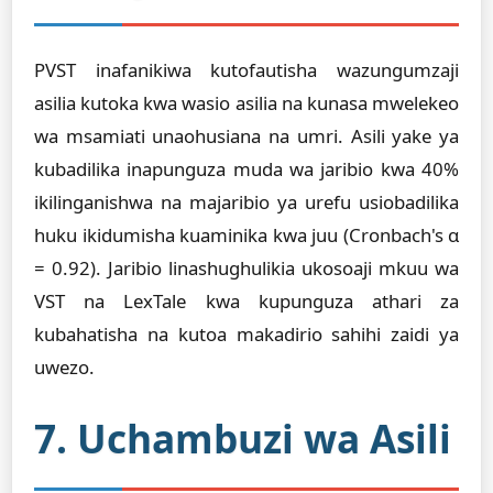
PVST inafanikiwa kutofautisha wazungumzaji
asilia kutoka kwa wasio asilia na kunasa mwelekeo
wa msamiati unaohusiana na umri. Asili yake ya
kubadilika inapunguza muda wa jaribio kwa 40%
ikilinganishwa na majaribio ya urefu usiobadilika
huku ikidumisha kuaminika kwa juu (Cronbach's α
= 0.92). Jaribio linashughulikia ukosoaji mkuu wa
VST na LexTale kwa kupunguza athari za
kubahatisha na kutoa makadirio sahihi zaidi ya
uwezo.
7. Uchambuzi wa Asili