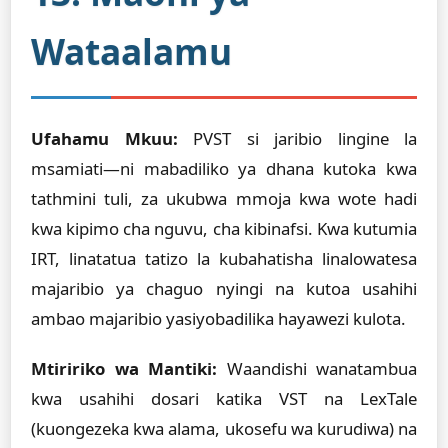
Wataalamu
Ufahamu Mkuu:
PVST si jaribio lingine la
msamiati—ni mabadiliko ya dhana kutoka kwa
tathmini tuli, za ukubwa mmoja kwa wote hadi
kwa kipimo cha nguvu, cha kibinafsi. Kwa kutumia
IRT, linatatua tatizo la kubahatisha linalowatesa
majaribio ya chaguo nyingi na kutoa usahihi
ambao majaribio yasiyobadilika hayawezi kulota.
Mtiririko wa Mantiki:
Waandishi wanatambua
kwa usahihi dosari katika VST na LexTale
(kuongezeka kwa alama, ukosefu wa kurudiwa) na