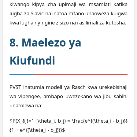
kiwango kipya cha upimaji wa msamiati katika
lugha za Slavic na inatoa mfano unaoweza kuigwa
kwa lugha nyingine zisizo na rasilimali za kutosha.
8. Maelezo ya
Kiufundi
PVST inatumia modeli ya Rasch kwa urekebishaji
wa vipengee, ambapo uwezekano wa jibu sahihi
unatolewa na:
$P(X_{ij}=1|\theta_i, b_j) = \frac{e^{(\theta_i - b_j)}}
{1 + e^{(\theta_i - b_j)}}$