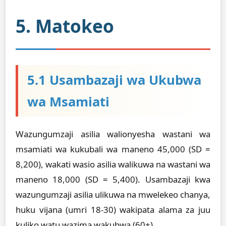
5. Matokeo
5.1 Usambazaji wa Ukubwa
wa Msamiati
Wazungumzaji asilia walionyesha wastani wa
msamiati wa kukubali wa maneno 45,000 (SD =
8,200), wakati wasio asilia walikuwa na wastani wa
maneno 18,000 (SD = 5,400). Usambazaji kwa
wazungumzaji asilia ulikuwa na mwelekeo chanya,
huku vijana (umri 18-30) wakipata alama za juu
kuliko watu wazima wakubwa (60+).