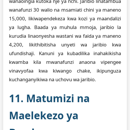
wanaoingia kutoka nje ya nchi. Jaribio linatambua
wanafunzi 30 walio na msamiati chini ya maneno
15,000, likiwapendekeza kwa kozi ya maandalizi
ya lugha. Baada ya muhula mmoja, jaribio la
kurudia linaonyesha wastani wa faida ya maneno
4,200, likithibitisha unyeti wa jaribio kwa
ufundishaji. Kanuni ya kubadilika inahakikisha
kwamba kila mwanafunzi anaona vipengee
vinavyofaa kwa kiwango chake, ikipunguza
kuchanganyikiwa na uchovu wa jaribio.
11. Matumizi na
Maelekezo ya