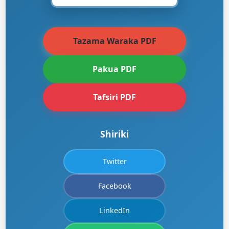
Tazama Waraka PDF
Pakua PDF
Tafsiri PDF
Shiriki
Twitter
Facebook
LinkedIn