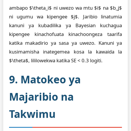
ambapo $\theta_i$ ni uwezo wa mtu $i$ na $b_j$
ni ugumu wa kipengee $j$. Jaribio linatumia
kanuni ya kubadilika ya Bayesian kuchagua
kipengee kinachofuata kinachoongeza taarifa
katika makadirio ya sasa ya uwezo. Kanuni ya
kusimamisha inategemea kosa la kawaida la
$\theta$, lililowekwa katika SE < 0.3 logiti.
9. Matokeo ya
Majaribio na
Takwimu