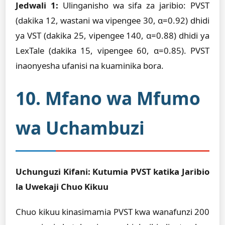
Jedwali 1:
Ulinganisho wa sifa za jaribio: PVST
(dakika 12, wastani wa vipengee 30, α=0.92) dhidi
ya VST (dakika 25, vipengee 140, α=0.88) dhidi ya
LexTale (dakika 15, vipengee 60, α=0.85). PVST
inaonyesha ufanisi na kuaminika bora.
10. Mfano wa Mfumo
wa Uchambuzi
Uchunguzi Kifani: Kutumia PVST katika Jaribio
la Uwekaji Chuo Kikuu
Chuo kikuu kinasimamia PVST kwa wanafunzi 200