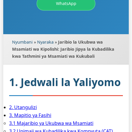
WhatsApp
Nyumbani
»
Nyaraka
»
Jaribio la Ukubwa wa
Msamiati wa Kipolishi: Jaribio Jipya la Kubadilika
kwa Tathmini ya Msamiati wa Kukubali
1. Jedwali la Yaliyomo
2. Utangulizi
3. Mapitio ya Fasihi
3.1 Majaribio ya Ukubwa wa Msamiati
3.2 Upimaji wa Kubadilika kwa Kompyuta (CAT)