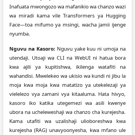
Inafuata mwongozo wa mafanikio wa chanzo wazi
wa miradi kama vile Transformers ya Hugging
Face—toa mifumo ya msingi, wacha jamii ijenge
nyumba.
Nguvu na Kasoro:
Nguvu yake kuu ni umoja na
utendaji. Utoaji wa CLI na WebUI ni hatua bora
kwa ajili ya kupitishwa, ikilenga watafiti na
wahandisi. Mwelekeo wa ukisio wa kundi ni jibu la
moja kwa moja kwa matatizo ya utekelezaji ya
vielelezo vya zamani vya kitaaluma. Hata hivyo,
kasoro iko katika utegemezi wa asili kwenye
ubora na ucheleweshaji wa chanzo cha kurejesha.
Kama utafiti wa uzalishaji ulioboreshwa kwa
kurejesha (RAG) unavyoonyesha, kwa mfano ule