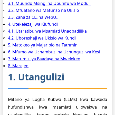
3.1. Muundo Msingi na Ubunifu wa Moduli
3.2. Mfuatano wa Mafunzo na Ukisio
3.3. Zana za CLI na WebUI
4. Utekelezaji wa Kiufundi
4.1. Utaratibu wa Msamiati Unaobadilika
4.2. Uboreshaji wa Ukisio wa Kundi
5. Matokeo ya Majaribio na Tathmini
6. Mfumo wa Uchambuzi na Uchunguzi wa Kesi
7. Matumizi ya Baadaye na Mwelekeo
8. Marejeo
1. Utangulizi
Mifano ya Lugha Kubwa (LLMs) kwa kawaida
hufundishwa kwa msamiati uliowekwa na
usiobadilika, jambo ambalo kimsingi huzuia