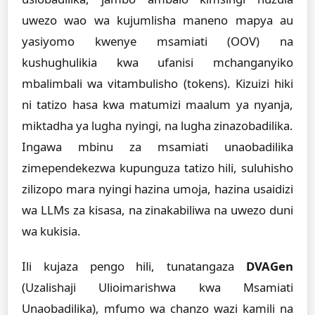
uwezo wao wa kujumlisha maneno mapya au
yasiyomo kwenye msamiati (OOV) na
kushughulikia kwa ufanisi mchanganyiko
mbalimbali wa vitambulisho (tokens). Kizuizi hiki
ni tatizo hasa kwa matumizi maalum ya nyanja,
miktadha ya lugha nyingi, na lugha zinazobadilika.
Ingawa mbinu za msamiati unaobadilika
zimependekezwa kupunguza tatizo hili, suluhisho
zilizopo mara nyingi hazina umoja, hazina usaidizi
wa LLMs za kisasa, na zinakabiliwa na uwezo duni
wa kukisia.
Ili kujaza pengo hili, tunatangaza
DVAGen
(Uzalishaji Ulioimarishwa kwa Msamiati
Unaobadilika), mfumo wa chanzo wazi kamili na