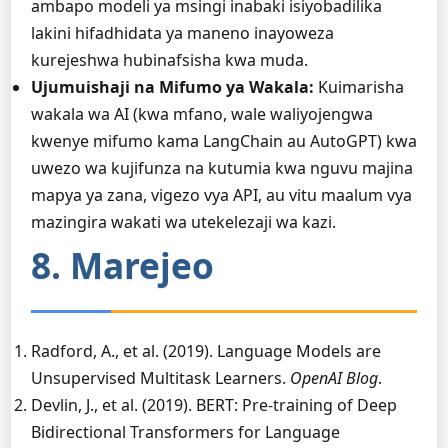
ambapo modeli ya msingi inabaki isiyobadilika
lakini hifadhidata ya maneno inayoweza
kurejeshwa hubinafsisha kwa muda.
Ujumuishaji na Mifumo ya Wakala:
Kuimarisha
wakala wa AI (kwa mfano, wale waliyojengwa
kwenye mifumo kama LangChain au AutoGPT) kwa
uwezo wa kujifunza na kutumia kwa nguvu majina
mapya ya zana, vigezo vya API, au vitu maalum vya
mazingira wakati wa utekelezaji wa kazi.
8. Marejeo
Radford, A., et al. (2019). Language Models are
Unsupervised Multitask Learners.
OpenAI Blog
.
Devlin, J., et al. (2019). BERT: Pre-training of Deep
Bidirectional Transformers for Language