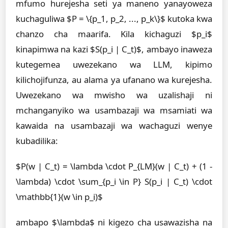
mfumo hurejesha seti ya maneno yanayoweza
kuchaguliwa $P = \{p_1, p_2, ..., p_k\}$ kutoka kwa
chanzo cha maarifa. Kila kichaguzi $p_i$
kinapimwa na kazi $S(p_i | C_t)$, ambayo inaweza
kutegemea uwezekano wa LLM, kipimo
kilichojifunza, au alama ya ufanano wa kurejesha.
Uwezekano wa mwisho wa uzalishaji ni
mchanganyiko wa usambazaji wa msamiati wa
kawaida na usambazaji wa wachaguzi wenye
kubadilika:
$P(w | C_t) = \lambda \cdot P_{LM}(w | C_t) + (1 -
\lambda) \cdot \sum_{p_i \in P} S(p_i | C_t) \cdot
\mathbb{1}(w \in p_i)$
ambapo $\lambda$ ni kigezo cha usawazisha na