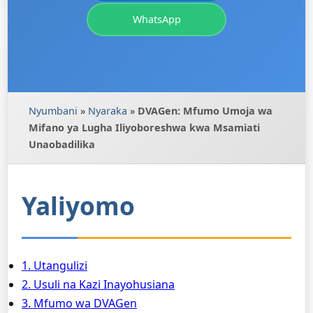
WhatsApp
Nyumbani
»
Nyaraka
»
DVAGen: Mfumo Umoja wa
Mifano ya Lugha Iliyoboreshwa kwa Msamiati
Unaobadilika
Yaliyomo
1. Utangulizi
2. Usuli na Kazi Inayohusiana
3. Mfumo wa DVAGen