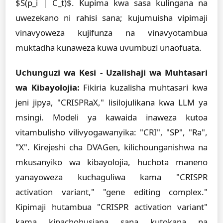
$S(p_i | C_t)$. Kupima kwa sasa kulingana na
uwezekano ni rahisi sana; kujumuisha vipimaji
vinavyoweza kujifunza na vinavyotambua
muktadha kunaweza kuwa uvumbuzi unaofuata.
Uchunguzi wa Kesi - Uzalishaji wa Muhtasari
wa Kibayolojia:
Fikiria kuzalisha muhtasari kwa
jeni jipya, "CRISPRaX," lisilojulikana kwa LLM ya
msingi. Modeli ya kawaida inaweza kutoa
vitambulisho vilivyogawanyika: "CRI", "SP", "Ra",
"X". Kirejeshi cha DVAGen, kilichounganishwa na
mkusanyiko wa kibayolojia, huchota maneno
yanayoweza kuchaguliwa kama "CRISPR
activation variant," "gene editing complex."
Kipimaji hutambua "CRISPR activation variant"
kama kinachohusiana sana kutokana na