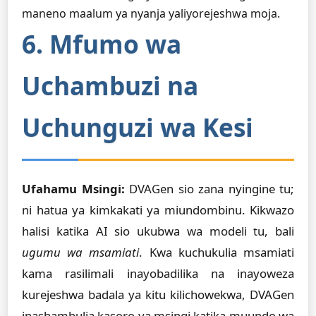
maneno maalum ya nyanja yaliyorejeshwa moja.
6. Mfumo wa
Uchambuzi na
Uchunguzi wa Kesi
Ufahamu Msingi:
DVAGen sio zana nyingine tu;
ni hatua ya kimkakati ya miundombinu. Kikwazo
halisi katika AI sio ukubwa wa modeli tu, bali
ugumu wa msamiati
. Kwa kuchukulia msamiati
kama rasilimali inayobadilika na inayoweza
kurejeshwa badala ya kitu kilichowekwa, DVAGen
inashambulia kasoro ya msingi katika muundo wa