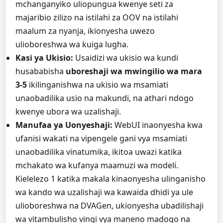
mchanganyiko uliopungua kwenye seti za
majaribio zilizo na istilahi za OOV na istilahi
maalum za nyanja, ikionyesha uwezo
ulioboreshwa wa kuiga lugha.
Kasi ya Ukisio:
Usaidizi wa ukisio wa kundi
husababisha
uboreshaji wa mwingilio wa mara
3-5
ikilinganishwa na ukisio wa msamiati
unaobadilika usio na makundi, na athari ndogo
kwenye ubora wa uzalishaji.
Manufaa ya Uonyeshaji:
WebUI inaonyesha kwa
ufanisi wakati na vipengele gani vya msamiati
unaobadilika vinatumika, ikitoa uwazi katika
mchakato wa kufanya maamuzi wa modeli.
Kielelezo 1 katika makala kinaonyesha ulinganisho
wa kando wa uzalishaji wa kawaida dhidi ya ule
ulioboreshwa na DVAGen, ukionyesha ubadilishaji
wa vitambulisho vingi vya maneno madogo na