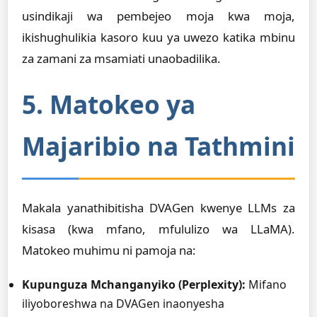
usindikaji wa pembejeo moja kwa moja,
ikishughulikia kasoro kuu ya uwezo katika mbinu
za zamani za msamiati unaobadilika.
5. Matokeo ya
Majaribio na Tathmini
Makala yanathibitisha DVAGen kwenye LLMs za
kisasa (kwa mfano, mfululizo wa LLaMA).
Matokeo muhimu ni pamoja na:
Kupunguza Mchanganyiko (Perplexity):
Mifano
iliyoboreshwa na DVAGen inaonyesha