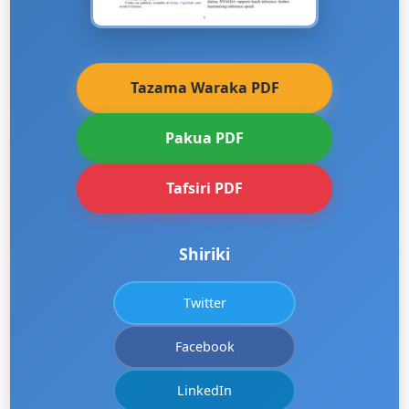
Tazama Waraka PDF
Pakua PDF
Tafsiri PDF
Shiriki
Twitter
Facebook
LinkedIn