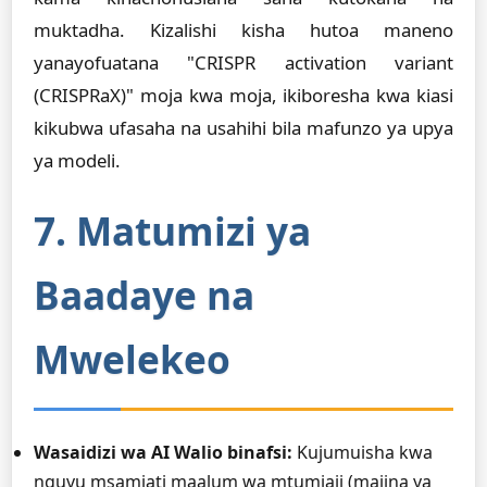
muktadha. Kizalishi kisha hutoa maneno
yanayofuatana "CRISPR activation variant
(CRISPRaX)" moja kwa moja, ikiboresha kwa kiasi
kikubwa ufasaha na usahihi bila mafunzo ya upya
ya modeli.
7. Matumizi ya
Baadaye na
Mwelekeo
Wasaidizi wa AI Walio binafsi:
Kujumuisha kwa
nguvu msamiati maalum wa mtumiaji (majina ya