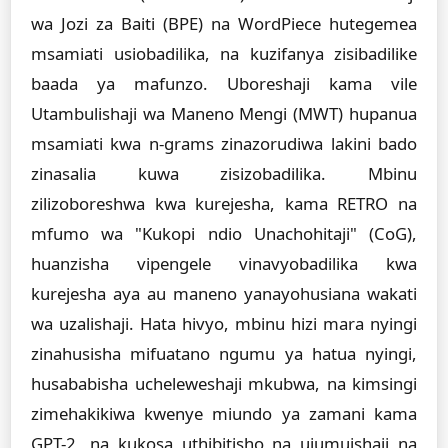
wa Jozi za Baiti (BPE) na WordPiece hutegemea
msamiati usiobadilika, na kuzifanya zisibadilike
baada ya mafunzo. Uboreshaji kama vile
Utambulishaji wa Maneno Mengi (MWT) hupanua
msamiati kwa n-grams zinazorudiwa lakini bado
zinasalia kuwa zisizobadilika. Mbinu
zilizoboreshwa kwa kurejesha, kama RETRO na
mfumo wa "Kukopi ndio Unachohitaji" (CoG),
huanzisha vipengele vinavyobadilika kwa
kurejesha aya au maneno yanayohusiana wakati
wa uzalishaji. Hata hivyo, mbinu hizi mara nyingi
zinahusisha mifuatano ngumu ya hatua nyingi,
husababisha ucheleweshaji mkubwa, na kimsingi
zimehakikiwa kwenye miundo ya zamani kama
GPT-2, na kukosa uthibitisho na ujumuishaji na