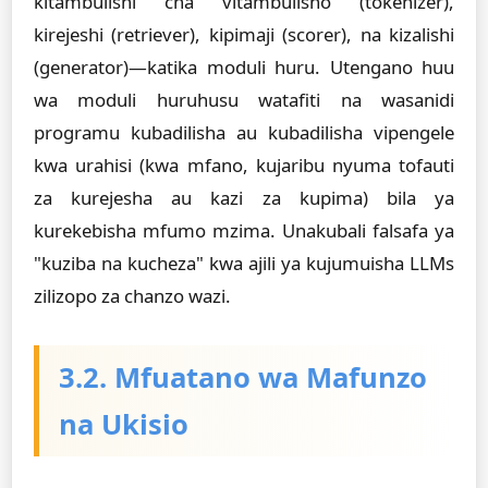
kitambulishi cha vitambulisho (tokenizer),
kirejeshi (retriever), kipimaji (scorer), na kizalishi
(generator)—katika moduli huru. Utengano huu
wa moduli huruhusu watafiti na wasanidi
programu kubadilisha au kubadilisha vipengele
kwa urahisi (kwa mfano, kujaribu nyuma tofauti
za kurejesha au kazi za kupima) bila ya
kurekebisha mfumo mzima. Unakubali falsafa ya
"kuziba na kucheza" kwa ajili ya kujumuisha LLMs
zilizopo za chanzo wazi.
3.2. Mfuatano wa Mafunzo
na Ukisio