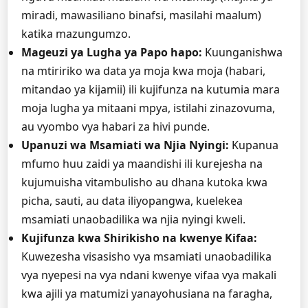
miradi, mawasiliano binafsi, masilahi maalum)
katika mazungumzo.
Mageuzi ya Lugha ya Papo hapo:
Kuunganishwa
na mtiririko wa data ya moja kwa moja (habari,
mitandao ya kijamii) ili kujifunza na kutumia mara
moja lugha ya mitaani mpya, istilahi zinazovuma,
au vyombo vya habari za hivi punde.
Upanuzi wa Msamiati wa Njia Nyingi:
Kupanua
mfumo huu zaidi ya maandishi ili kurejesha na
kujumuisha vitambulisho au dhana kutoka kwa
picha, sauti, au data iliyopangwa, kuelekea
msamiati unaobadilika wa njia nyingi kweli.
Kujifunza kwa Shirikisho na kwenye Kifaa:
Kuwezesha visasisho vya msamiati unaobadilika
vya nyepesi na vya ndani kwenye vifaa vya makali
kwa ajili ya matumizi yanayohusiana na faragha,