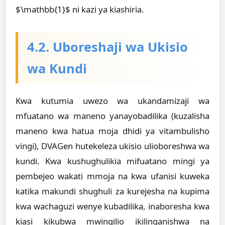
$\mathbb{1}$ ni kazi ya kiashiria.
4.2. Uboreshaji wa Ukisio
wa Kundi
Kwa kutumia uwezo wa ukandamizaji wa
mfuatano wa maneno yanayobadilika (kuzalisha
maneno kwa hatua moja dhidi ya vitambulisho
vingi), DVAGen hutekeleza ukisio ulioboreshwa wa
kundi. Kwa kushughulikia mifuatano mingi ya
pembejeo wakati mmoja na kwa ufanisi kuweka
katika makundi shughuli za kurejesha na kupima
kwa wachaguzi wenye kubadilika, inaboresha kwa
kiasi kikubwa mwingilio ikilinganishwa na