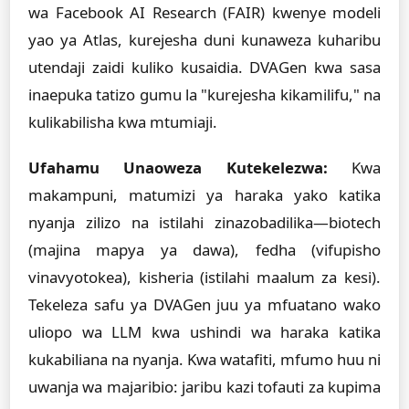
wa Facebook AI Research (FAIR) kwenye modeli
yao ya Atlas, kurejesha duni kunaweza kuharibu
utendaji zaidi kuliko kusaidia. DVAGen kwa sasa
inaepuka tatizo gumu la "kurejesha kikamilifu," na
kulikabilisha kwa mtumiaji.
Ufahamu Unaoweza Kutekelezwa:
Kwa
makampuni, matumizi ya haraka yako katika
nyanja zilizo na istilahi zinazobadilika—biotech
(majina mapya ya dawa), fedha (vifupisho
vinavyotokea), kisheria (istilahi maalum za kesi).
Tekeleza safu ya DVAGen juu ya mfuatano wako
uliopo wa LLM kwa ushindi wa haraka katika
kukabiliana na nyanja. Kwa watafiti, mfumo huu ni
uwanja wa majaribio: jaribu kazi tofauti za kupima