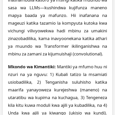
sasa wa LLMs—kushindwa kujifunza maneno
mapya baada ya mafunzo. Hii inafanana na
mageuzi katika tazamio la kompyuta kutoka kwa
vichungi vilivyowekwa hadi mbinu za umakini
zinazobadilika, kama inavyoonekana katika athari
ya muundo wa Transformer ikilinganishwa na
mbinu za zamani za kijumuishaji (convolutional).
Mkondo wa Kimantiki:
Mantiki ya mfumo huu ni
nzuri na ya nguvu: 1) Kubali tatizo la msamiati
usiobadilika, 2) Tenganisha suluhisho katika
maarifa yanayoweza kurejeshwa (maneno) na
utaratibu wa kupima na kuchagua, 3) Tengeneza
kila kitu kuwa moduli kwa ajili ya kubadilika, na 4)
Unda kwa ajili ya kiwango (ukisio wa kundi).