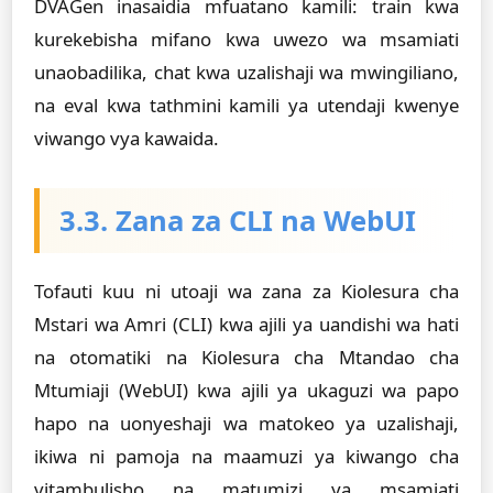
DVAGen inasaidia mfuatano kamili:
train
kwa
kurekebisha mifano kwa uwezo wa msamiati
unaobadilika,
chat
kwa uzalishaji wa mwingiliano,
na
eval
kwa tathmini kamili ya utendaji kwenye
viwango vya kawaida.
3.3. Zana za CLI na WebUI
Tofauti kuu ni utoaji wa zana za Kiolesura cha
Mstari wa Amri (CLI) kwa ajili ya uandishi wa hati
na otomatiki na Kiolesura cha Mtandao cha
Mtumiaji (WebUI) kwa ajili ya ukaguzi wa papo
hapo na uonyeshaji wa matokeo ya uzalishaji,
ikiwa ni pamoja na maamuzi ya kiwango cha
vitambulisho na matumizi ya msamiati