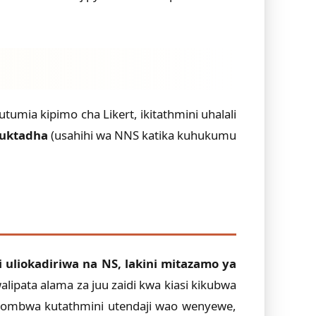
umia kipimo cha Likert, ikitathmini uhalali
uktadha
(usahihi wa NNS katika kuhukumu
 uliokadiriwa na NS, lakini mitazamo ya
alipata alama za juu zaidi kwa kiasi kikubwa
lipoombwa kutathmini utendaji wao wenyewe,