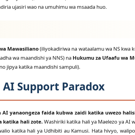
ikadiria ujasiri wao na umuhimu wa msaada huo.
wa Mawasiliano
(iliyokadiriwa na wataalamu wa NS kwa kut
tadha wa maandishi ya NNS) na
Hukumu za Ufaafu wa M
eno jipya katika maandishi sampuli).
e AI Support Paradox
 AI yanaongeza faida kubwa zaidi katika uwezo halisi
atika hali zote.
Washiriki katika hali ya Maelezo ya AI w
alio katika hali ya Udhibiti au Kamusi. Hata hivyo, wa