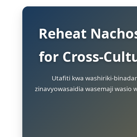
Reheat Nachos
for Cross-Cul
Utafiti kwa washiriki-binada
zinavyowasaidia wasemaji wasio w