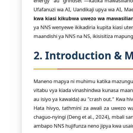
energy" au "grindset"—katika mawasiliano 
Ufafanuzi wa AI, Uandikaji upya wa AI, M
kwa kiasi kikubwa uwezo wa mawasiliano
ya NNS wenyewe ikikadiria kupita kiasi uten
maandishi ya NNS na NS, ikisisitiza mapung
2. Introduction & 
Maneno mapya ni muhimu katika mazungumzo 
vitabu vya kiada vinashindwa kunasa maan
au isiyo ya kawaida) au "crash out." Kwa h
Hata hivyo, tathmini za awali za uwezo
chaguo-nyingi (Deng et al., 2024), mbali sa
ambapo NNS hujifunza neno jipya kwa usaidi