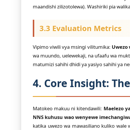
maandishi zilizotolewa). Washiriki pia wal
3.3 Evaluation Metrics
Vipimo viwili vya msingi vilitumika:
Uwezo 
wa muundo, uelewekaji, na ufaafu wa muk
matumizi sahihi dhidi ya yasiyo sahihi ya n
4. Core Insight: Th
Matokeo makuu ni kitendawili:
Maelezo ya
NNS kuhusu wao wenyewe imechangiwa k
katika uwezo wa mawasiliano kuliko wale w