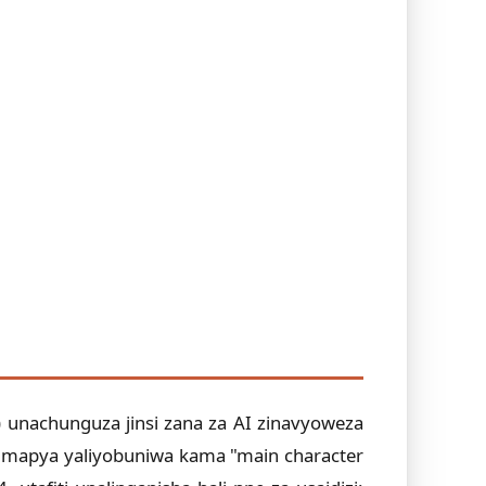
) unachunguza jinsi zana za AI zinavyoweza
 mapya yaliyobuniwa kama "main character