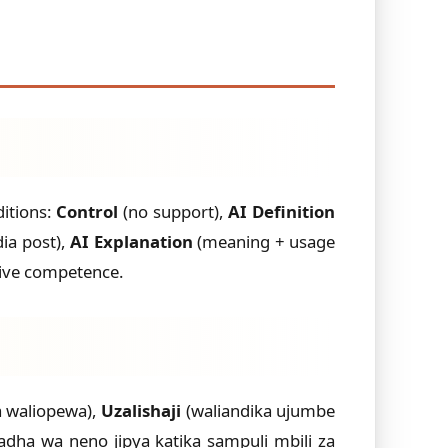
ditions:
Control
(no support),
AI Definition
dia post),
AI Explanation
(meaning + usage
tive competence.
a waliopewa),
Uzalishaji
(waliandika ujumbe
ha wa neno jipya katika sampuli mbili za