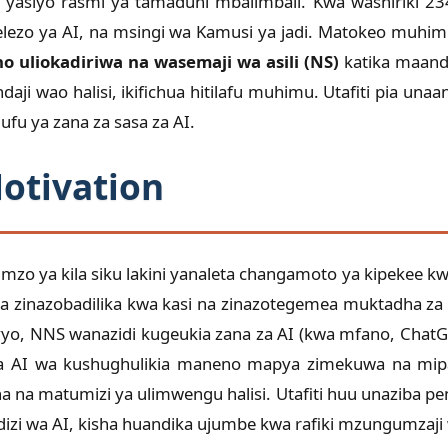
yasiyo rasmi ya tamaduni mbalimbali. Kwa washiriki 234, u
aelezo ya AI, na msingi wa Kamusi ya jadi. Matokeo muh
 uliokadiriwa na wasemaji wa asili (NS)
katika maand
daji wao halisi, ikifichua hitilafu muhimu. Utafiti pia una
ufu ya zana za sasa za AI.
Motivation
ya kila siku lakini yanaleta changamoto ya kipekee kwa 
a zinazobadilika kwa kasi na zinazotegemea muktadha z
ivyo, NNS wanazidi kugeukia zana za AI (kwa mfano, ChatGP
 wa AI wa kushughulikia maneno mapya zimekuwa na mipa
na na matumizi ya ulimwengu halisi. Utafiti huu unaziba pen
zi wa AI, kisha huandika ujumbe kwa rafiki mzungumzaji w