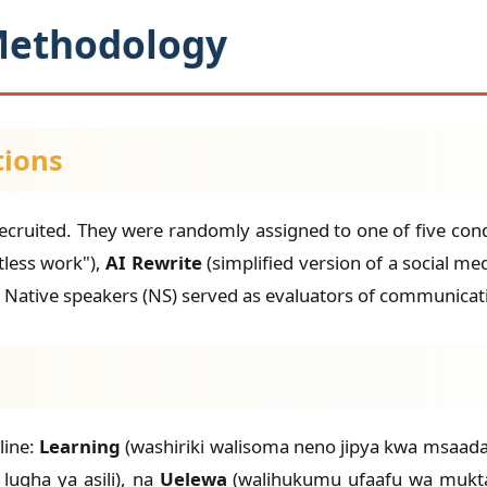
 Methodology
tions
ecruited. They were randomly assigned to one of five con
tless work"),
AI Rewrite
(simplified version of a social me
). Native speakers (NS) served as evaluators of communica
line:
Learning
(washiriki walisoma neno jipya kwa msaad
ugha ya asili), na
Uelewa
(walihukumu ufaafu wa muktad