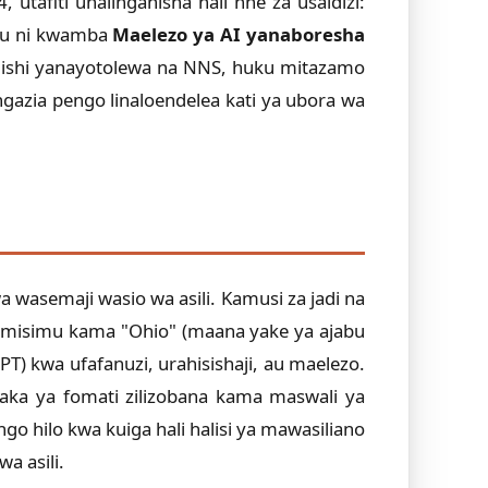
tafiti unalinganisha hali nne za usaidizi:
imu ni kwamba
Maelezo ya AI yanaboresha
ishi yanayotolewa na NNS, huku mitazamo
angazia pengo linaloendelea kati ya ubora wa
wasemaji wasio wa asili. Kamusi za jadi na
a misimu kama "Ohio" (maana yake ya ajabu
T) kwa ufafanuzi, urahisishaji, au maelezo.
ka ya fomati zilizobana kama maswali ya
go hilo kwa kuiga hali halisi ya mawasiliano
a asili.