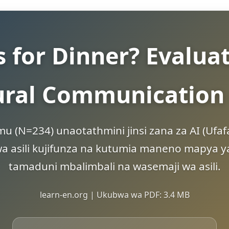
 for Dinner? Evaluat
tural Communication
mu (N=234) unaotathmini jinsi zana za AI (Ufa
a asili kujifunza na kutumia maneno mapya ya
tamaduni mbalimbali na wasemaji wa asili.
learn-en.org | Ukubwa wa PDF: 3.4 MB