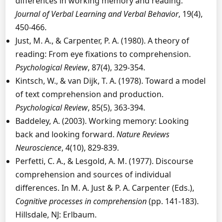
differences in working memory and reading.
Journal of Verbal Learning and Verbal Behavior
, 19(4),
450-466.
Just, M. A., & Carpenter, P. A. (1980). A theory of
reading: From eye fixations to comprehension.
Psychological Review
, 87(4), 329-354.
Kintsch, W., & van Dijk, T. A. (1978). Toward a model
of text comprehension and production.
Psychological Review
, 85(5), 363-394.
Baddeley, A. (2003). Working memory: Looking
back and looking forward.
Nature Reviews
Neuroscience
, 4(10), 829-839.
Perfetti, C. A., & Lesgold, A. M. (1977). Discourse
comprehension and sources of individual
differences. In M. A. Just & P. A. Carpenter (Eds.),
Cognitive processes in comprehension
(pp. 141-183).
Hillsdale, NJ: Erlbaum.