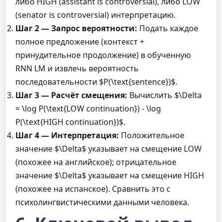
либо HIGH (assistant is controversial), либо LOW
(senator is controversial) интерпретацию.
Шаг 2 — Запрос вероятности:
Подать каждое
полное предложение (контекст +
принудительное продолжение) в обученную
RNN LM и извлечь вероятность
последовательности $P(\text{sentence})$.
Шаг 3 — Расчёт смещения:
Вычислить $\Delta
= \log P(\text{LOW continuation}) - \log
P(\text{HIGH continuation})$.
Шаг 4 — Интерпретация:
Положительное
значение $\Delta$ указывает на смещение LOW
(похожее на английское); отрицательное
значение $\Delta$ указывает на смещение HIGH
(похожее на испанское). Сравнить это с
психолингвистическими данными человека.