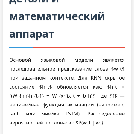
математический
аппарат
Основой языковой модели является
последовательное предсказание слова $w_t$
при заданном контексте. Для RNN скрытое
состояние $h_t$ обновляется как: $h_t =
f(W_{hh}h_{t-1} + W_{xh}x_t + b_h)$, где $f$ —
нелинейная функция активации (например,
tanh или ячейка LSTM). Распределение
вероятностей по словарю: $P(w_t | w_{