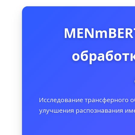
MENmBERT
обработ
Исследование трансферного о
улучшения распознавания име