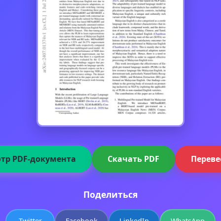
тр PDF-документа
Скачать PDF
Переве
Поделиться
Twitter
Facebook
LinkedIn
WhatsApp