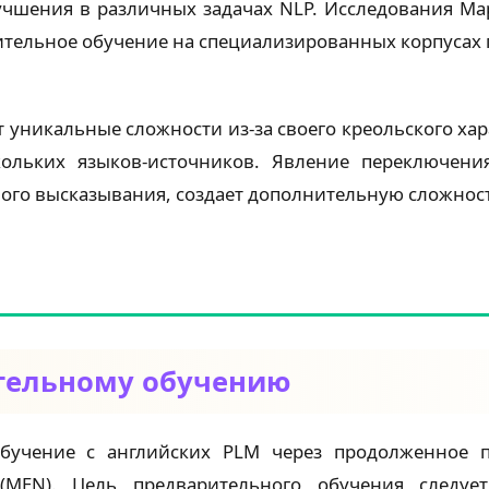
шения в различных задачах NLP. Исследования Марти
рительное обучение на специализированных корпусах
 уникальные сложности из-за своего креольского хар
ольких языков-источников. Явление переключени
ного высказывания, создает дополнительную сложност
ительному обучению
бучение с английских PLM через продолженное п
(MEN). Цель предварительного обучения следуе