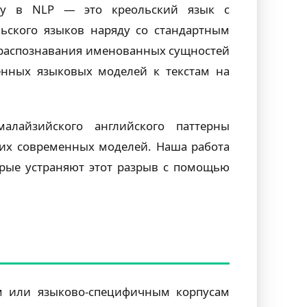
ему в NLP — это креольский язык с
ьского языков наряду со стандартным
 распознавания именованных сущностей
енных языковых моделей к текстам на
алайзийского английского паттерны
их современных моделей. Наша работа
рые устраняют этот разрыв с помощью
м или языково-специфичным корпусам