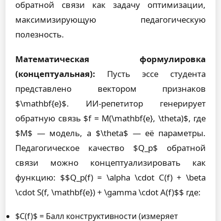
обратной связи как задачу оптимизации,
максимизирующую педагогическую
полезность.
Математическая формулировка
(концептуальная):
Пусть эссе студента
представлено вектором признаков
$\mathbf{e}$. ИИ-репетитор генерирует
обратную связь $f = M(\mathbf{e}, \theta)$, где
$M$ — модель, а $\theta$ — её параметры.
Педагогическое качество $Q_p$ обратной
связи можно концептуализировать как
функцию: $$Q_p(f) = \alpha \cdot C(f) + \beta
\cdot S(f, \mathbf{e}) + \gamma \cdot A(f)$$ где:
$C(f)$ = Балл конструктивности (измеряет