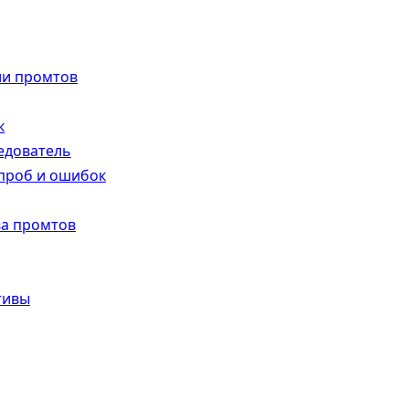
ии промтов
к
ледователь
 проб и ошибок
ва промтов
тивы