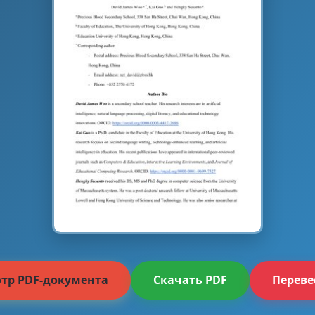
тр PDF-документа
Скачать PDF
Переве