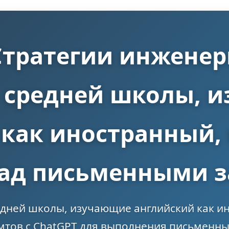
 Стратегии инженер
 средней школы, 
как иностранный, 
над письменными 
едней школы, изучающие английский как ин
тов с ChatGPT для выполнения письменных