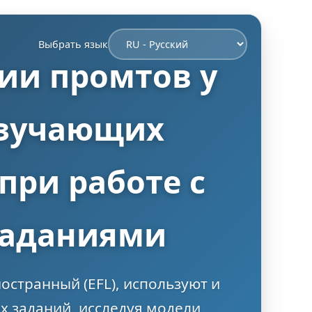
Выбрать язык
ии промтов у
изучающих
при работе с
заданиями
остранный (EFL), используют и
 заданий, исследуя модели