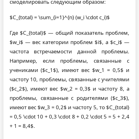
смоделировать следующим образом:
$C_{total} = \sum_{i=1}^{n} (w_i \cdot c_i)$
Где $C_{total}$ — общий показатель проблем,
$w_i$ — вес категории проблем $i$, а $c_i$ —
частота встречаемости данной проблемы.
Например, если проблемы, связанные с
учениками ($c_1$), имеют вес $w_1 = 0,5$ и
частоту 10, проблемы, связанные с учителями
($c_2$), имеют вес $w_2 = 0,3$ и частоту 8, а
проблемы, связанные с родителями ($c_3$),
имеют вес $w_3 = 0,2$ и частоту 5, то $C_{total}
= 0,5 \cdot 10 + 0,3 \cdot 8 + 0,2 \cdot 5 = 5 + 2,4
+ 1 = 8,4$.