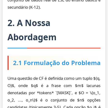
secundário (K-12).
2. A Nossa
Abordagem
2.1 Formulação do Problema
Uma questão de CF é definida como um tuplo $(q,
O)$, onde $q$ é a frase com $m$ lacunas
denotadas por *tokens* `[MASK]`, e $O = \{o_1,
o_2, ..., o_n\}$ é o conjunto de $n$ opções
candidatas (tipicamente 3-5). Cada opção $o_i$ é