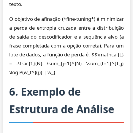
texto.
O objetivo de afinação (*fine-tuning*) é minimizar
a perda de entropia cruzada entre a distribuição
de saída do descodificador e a sequência alvo (a
frase completada com a opção correta). Para um
lote de dados, a função de perda é: $$\mathcal{L}
= -\frac{1}{N} \sum_{j=1}^{N} \sum_{t=1}^{T_j}
\log P(w_t^{(j)} | w_{
6. Exemplo de
Estrutura de Análise