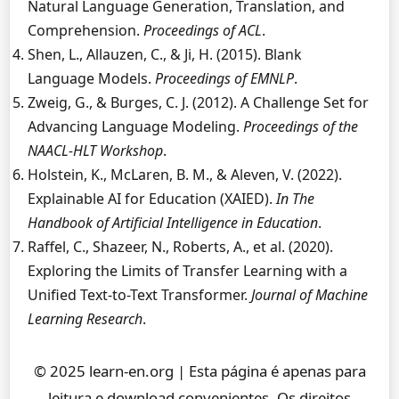
Natural Language Generation, Translation, and
Comprehension.
Proceedings of ACL
.
Shen, L., Allauzen, C., & Ji, H. (2015). Blank
Language Models.
Proceedings of EMNLP
.
Zweig, G., & Burges, C. J. (2012). A Challenge Set for
Advancing Language Modeling.
Proceedings of the
NAACL-HLT Workshop
.
Holstein, K., McLaren, B. M., & Aleven, V. (2022).
Explainable AI for Education (XAIED).
In The
Handbook of Artificial Intelligence in Education
.
Raffel, C., Shazeer, N., Roberts, A., et al. (2020).
Exploring the Limits of Transfer Learning with a
Unified Text-to-Text Transformer.
Journal of Machine
Learning Research
.
© 2025 learn-en.org | Esta página é apenas para
leitura e download convenientes. Os direitos