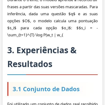
frases a partir das suas versões mascaradas. Para
inferência, dada uma questão $q$ e as suas
opções $O$, o modelo calcula uma pontuação
$s_i$ para cada opção $o_i$: $$s_i = -
\sum_{t=1}^{T} \log P(w_t | w_{
3. Experiências &
Resultados
3.1 Conjunto de Dados
Foi utilizado um conjunto de dados real recolhido