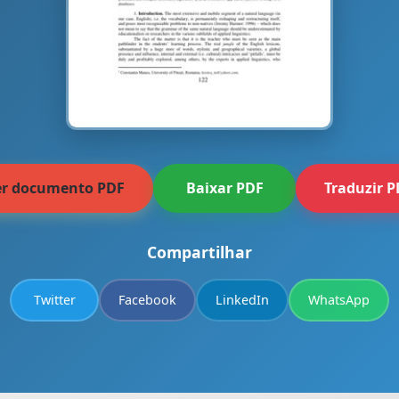
er documento PDF
Baixar PDF
Traduzir 
Compartilhar
Twitter
Facebook
LinkedIn
WhatsApp