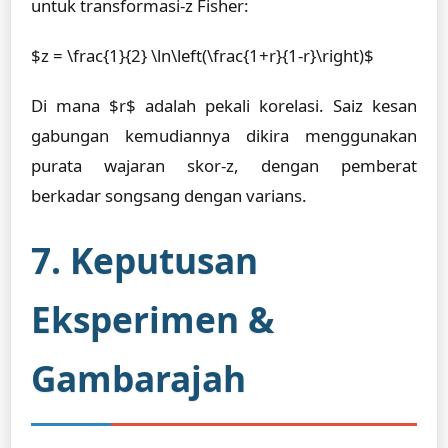
untuk transformasi-z Fisher:
$z = \frac{1}{2} \ln\left(\frac{1+r}{1-r}\right)$
Di mana $r$ adalah pekali korelasi. Saiz kesan
gabungan kemudiannya dikira menggunakan
purata wajaran skor-z, dengan pemberat
berkadar songsang dengan varians.
7. Keputusan
Eksperimen &
Gambarajah