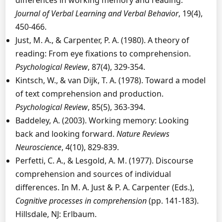
differences in working memory and reading.
Journal of Verbal Learning and Verbal Behavior
, 19(4),
450-466.
Just, M. A., & Carpenter, P. A. (1980). A theory of
reading: From eye fixations to comprehension.
Psychological Review
, 87(4), 329-354.
Kintsch, W., & van Dijk, T. A. (1978). Toward a model
of text comprehension and production.
Psychological Review
, 85(5), 363-394.
Baddeley, A. (2003). Working memory: Looking
back and looking forward.
Nature Reviews
Neuroscience
, 4(10), 829-839.
Perfetti, C. A., & Lesgold, A. M. (1977). Discourse
comprehension and sources of individual
differences. In M. A. Just & P. A. Carpenter (Eds.),
Cognitive processes in comprehension
(pp. 141-183).
Hillsdale, NJ: Erlbaum.