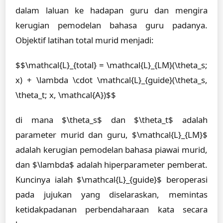
dalam laluan ke hadapan guru dan mengira
kerugian pemodelan bahasa guru padanya.
Objektif latihan total murid menjadi:
$$\mathcal{L}_{total} = \mathcal{L}_{LM}(\theta_s;
x) + \lambda \cdot \mathcal{L}_{guide}(\theta_s,
\theta_t; x, \mathcal{A})$$
di mana $\theta_s$ dan $\theta_t$ adalah
parameter murid dan guru, $\mathcal{L}_{LM}$
adalah kerugian pemodelan bahasa piawai murid,
dan $\lambda$ adalah hiperparameter pemberat.
Kuncinya ialah $\mathcal{L}_{guide}$ beroperasi
pada jujukan yang diselaraskan, memintas
ketidakpadanan perbendaharaan kata secara