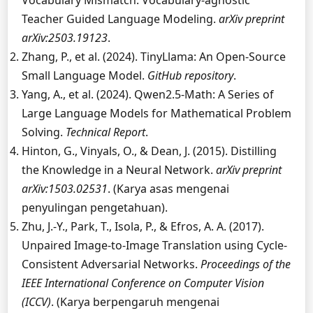
Vocabulary Mismatch: Vocabulary-agnostic
Teacher Guided Language Modeling.
arXiv preprint
arXiv:2503.19123
.
Zhang, P., et al. (2024). TinyLlama: An Open-Source
Small Language Model.
GitHub repository
.
Yang, A., et al. (2024). Qwen2.5-Math: A Series of
Large Language Models for Mathematical Problem
Solving.
Technical Report
.
Hinton, G., Vinyals, O., & Dean, J. (2015). Distilling
the Knowledge in a Neural Network.
arXiv preprint
arXiv:1503.02531
. (Karya asas mengenai
penyulingan pengetahuan).
Zhu, J.-Y., Park, T., Isola, P., & Efros, A. A. (2017).
Unpaired Image-to-Image Translation using Cycle-
Consistent Adversarial Networks.
Proceedings of the
IEEE International Conference on Computer Vision
(ICCV)
. (Karya berpengaruh mengenai