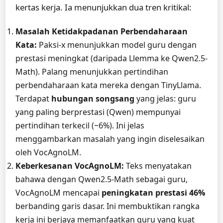
kertas kerja. Ia menunjukkan dua tren kritikal:
Masalah Ketidakpadanan Perbendaharaan
Kata:
Paksi-x menunjukkan model guru dengan
prestasi meningkat (daripada Llemma ke Qwen2.5-
Math). Palang menunjukkan pertindihan
perbendaharaan kata mereka dengan TinyLlama.
Terdapat
hubungan songsang
yang jelas: guru
yang paling berprestasi (Qwen) mempunyai
pertindihan terkecil (~6%). Ini jelas
menggambarkan masalah yang ingin diselesaikan
oleh VocAgnoLM.
Keberkesanan VocAgnoLM:
Teks menyatakan
bahawa dengan Qwen2.5-Math sebagai guru,
VocAgnoLM mencapai
peningkatan prestasi 46%
berbanding garis dasar. Ini membuktikan rangka
kerja ini berjaya memanfaatkan guru yang kuat