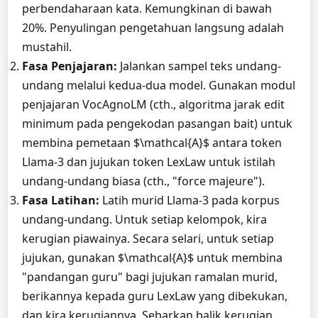
perbendaharaan kata. Kemungkinan di bawah
20%. Penyulingan pengetahuan langsung adalah
mustahil.
Fasa Penjajaran:
Jalankan sampel teks undang-
undang melalui kedua-dua model. Gunakan modul
penjajaran VocAgnoLM (cth., algoritma jarak edit
minimum pada pengekodan pasangan bait) untuk
membina pemetaan $\mathcal{A}$ antara token
Llama-3 dan jujukan token LexLaw untuk istilah
undang-undang biasa (cth., "force majeure").
Fasa Latihan:
Latih murid Llama-3 pada korpus
undang-undang. Untuk setiap kelompok, kira
kerugian piawainya. Secara selari, untuk setiap
jujukan, gunakan $\mathcal{A}$ untuk membina
"pandangan guru" bagi jujukan ramalan murid,
berikannya kepada guru LexLaw yang dibekukan,
dan kira kerugiannya. Sebarkan balik kerugian