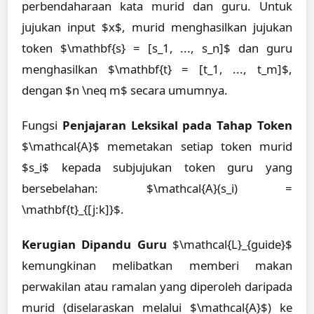
perbendaharaan kata murid dan guru. Untuk
jujukan input $x$, murid menghasilkan jujukan
token $\mathbf{s} = [s_1, ..., s_n]$ dan guru
menghasilkan $\mathbf{t} = [t_1, ..., t_m]$,
dengan $n \neq m$ secara umumnya.
Fungsi
Penjajaran Leksikal pada Tahap Token
$\mathcal{A}$ memetakan setiap token murid
$s_i$ kepada subjujukan token guru yang
bersebelahan: $\mathcal{A}(s_i) =
\mathbf{t}_{[j:k]}$.
Kerugian Dipandu Guru
$\mathcal{L}_{guide}$
kemungkinan melibatkan memberi makan
perwakilan atau ramalan yang diperoleh daripada
murid (diselaraskan melalui $\mathcal{A}$) ke