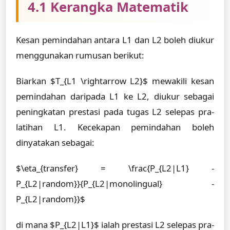
4.1 Kerangka Matematik
Kesan pemindahan antara L1 dan L2 boleh diukur
menggunakan rumusan berikut:
Biarkan $T_{L1 \rightarrow L2}$ mewakili kesan
pemindahan daripada L1 ke L2, diukur sebagai
peningkatan prestasi pada tugas L2 selepas pra-
latihan L1. Kecekapan pemindahan boleh
dinyatakan sebagai:
$\eta_{transfer} = \frac{P_{L2|L1} -
P_{L2|random}}{P_{L2|monolingual} -
P_{L2|random}}$
di mana $P_{L2|L1}$ ialah prestasi L2 selepas pra-