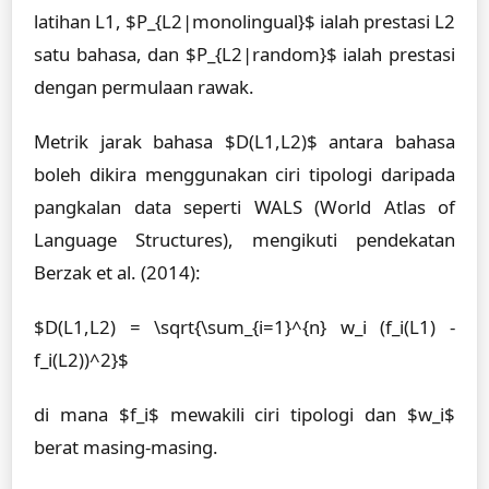
latihan L1, $P_{L2|monolingual}$ ialah prestasi L2
satu bahasa, dan $P_{L2|random}$ ialah prestasi
dengan permulaan rawak.
Metrik jarak bahasa $D(L1,L2)$ antara bahasa
boleh dikira menggunakan ciri tipologi daripada
pangkalan data seperti WALS (World Atlas of
Language Structures), mengikuti pendekatan
Berzak et al. (2014):
$D(L1,L2) = \sqrt{\sum_{i=1}^{n} w_i (f_i(L1) -
f_i(L2))^2}$
di mana $f_i$ mewakili ciri tipologi dan $w_i$
berat masing-masing.