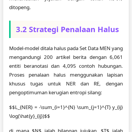
ditopeng.
3.2 Strategi Penalaan Halus
Model-model ditala halus pada Set Data MEN yang
mengandungi 200 artikel berita dengan 6,061
entiti beranotasi dan 4,095 contoh hubungan.
Proses penalaan halus menggunakan lapisan
khusus tugas untuk NER dan RE, dengan
pengoptimuman kerugian entropi silang:
$$L_{NER} = -\sum_{i=1}^{N} \sum_{j=1}^{T} y_{ij}
\log(\hat{y}_{ij})$$
di mana $N$ ialah bilangan jujukan, $T$ ialah