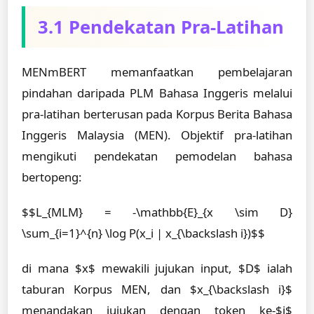
3.1 Pendekatan Pra-Latihan
MENmBERT memanfaatkan pembelajaran
pindahan daripada PLM Bahasa Inggeris melalui
pra-latihan berterusan pada Korpus Berita Bahasa
Inggeris Malaysia (MEN). Objektif pra-latihan
mengikuti pendekatan pemodelan bahasa
bertopeng:
$$L_{MLM} = -\mathbb{E}_{x \sim D}
\sum_{i=1}^{n} \log P(x_i | x_{\backslash i})$$
di mana $x$ mewakili jujukan input, $D$ ialah
taburan Korpus MEN, dan $x_{\backslash i}$
menandakan jujukan dengan token ke-$i$