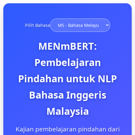
Pilih Bahasa
MENmBERT:
Pembelajaran
Pindahan untuk NLP
Bahasa Inggeris
Malaysia
Kajian pembelajaran pindahan dari