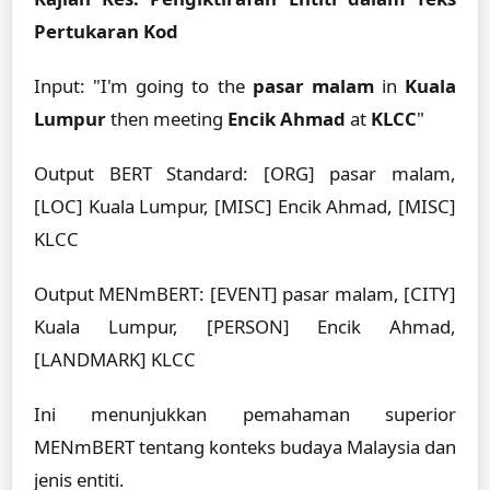
Pertukaran Kod
Input: "I'm going to the
pasar malam
in
Kuala
Lumpur
then meeting
Encik Ahmad
at
KLCC
"
Output BERT Standard: [ORG] pasar malam,
[LOC] Kuala Lumpur, [MISC] Encik Ahmad, [MISC]
KLCC
Output MENmBERT: [EVENT] pasar malam, [CITY]
Kuala Lumpur, [PERSON] Encik Ahmad,
[LANDMARK] KLCC
Ini menunjukkan pemahaman superior
MENmBERT tentang konteks budaya Malaysia dan
jenis entiti.