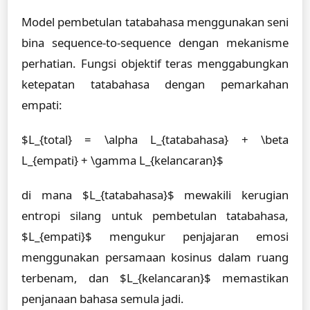
Model pembetulan tatabahasa menggunakan seni
bina sequence-to-sequence dengan mekanisme
perhatian. Fungsi objektif teras menggabungkan
ketepatan tatabahasa dengan pemarkahan
empati:
$L_{total} = \alpha L_{tatabahasa} + \beta
L_{empati} + \gamma L_{kelancaran}$
di mana $L_{tatabahasa}$ mewakili kerugian
entropi silang untuk pembetulan tatabahasa,
$L_{empati}$ mengukur penjajaran emosi
menggunakan persamaan kosinus dalam ruang
terbenam, dan $L_{kelancaran}$ memastikan
penjanaan bahasa semula jadi.