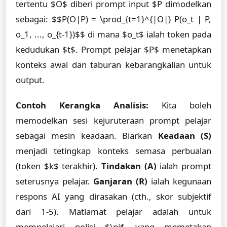
tertentu $O$ diberi prompt input $P dimodelkan
sebagai: $$P(O|P) = \prod_{t=1}^{|O|} P(o_t | P,
o_1, ..., o_{t-1})$$ di mana $o_t$ ialah token pada
kedudukan $t$. Prompt pelajar $P$ menetapkan
konteks awal dan taburan kebarangkalian untuk
output.
Contoh Kerangka Analisis:
Kita boleh
memodelkan sesi kejuruteraan prompt pelajar
sebagai mesin keadaan. Biarkan
Keadaan (S)
menjadi tetingkap konteks semasa perbualan
(token $k$ terakhir).
Tindakan (A)
ialah prompt
seterusnya pelajar.
Ganjaran (R)
ialah kegunaan
respons AI yang dirasakan (cth., skor subjektif
dari 1-5). Matlamat pelajar adalah untuk
mempelajari polisi $\pi$ yang memetakan