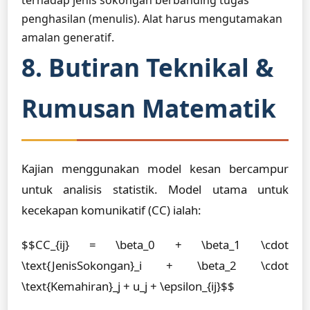
terhadap jenis sokongan berbanding tugas
penghasilan (menulis). Alat harus mengutamakan
amalan generatif.
8. Butiran Teknikal &
Rumusan Matematik
Kajian menggunakan model kesan bercampur
untuk analisis statistik. Model utama untuk
kecekapan komunikatif (CC) ialah:
$$CC_{ij} = \beta_0 + \beta_1 \cdot
\text{JenisSokongan}_i + \beta_2 \cdot
\text{Kemahiran}_j + u_j + \epsilon_{ij}$$