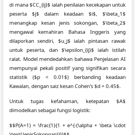
di mana $CC_{ij}$ ialah penilaian kecekapan untuk
peserta $j$ dalam keadaan $i$, $\beta_1$
menangkap kesan jenis sokongan, $\beta_2$
mengawal kemahiran Bahasa Inggeris yang
dilaporkan sendiri, $u_j$ ialah pintasan rawak
untuk peserta, dan $\epsilon_{ij}$ ialah istilah
ralat. Model mendedahkan bahawa Penjelasan AI
mempunyai pekali positif yang signifikan secara
statistik ($p < 0.01$) berbanding keadaan
Kawalan, dengan saiz kesan Cohen's $d = 0.45$.
Untuk tugas kefahaman, ketepatan $A$
dimodelkan sebagai fungsi logistik:
$$P(A=1) = \frac{1}{1 + e^{-(\alpha + \beta \cdot
\text{JenisSokongan})}}$$