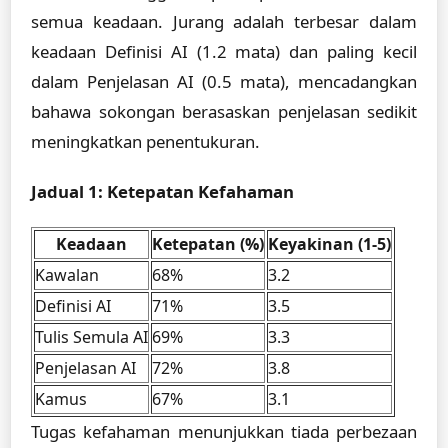
semua keadaan. Jurang adalah terbesar dalam
keadaan Definisi AI (1.2 mata) dan paling kecil
dalam Penjelasan AI (0.5 mata), mencadangkan
bahawa sokongan berasaskan penjelasan sedikit
meningkatkan penentukuran.
Jadual 1: Ketepatan Kefahaman
Keadaan
Ketepatan (%)
Keyakinan (1-5)
Kawalan
68%
3.2
Definisi AI
71%
3.5
Tulis Semula AI
69%
3.3
Penjelasan AI
72%
3.8
Kamus
67%
3.1
Tugas kefahaman menunjukkan tiada perbezaan