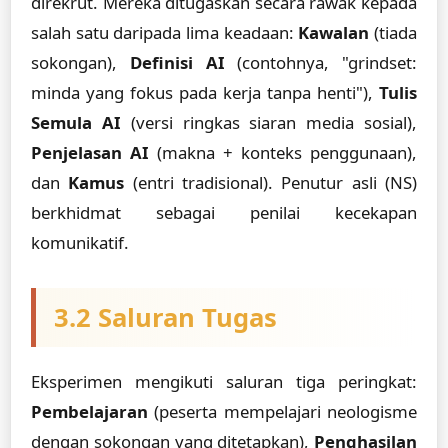
direkrut. Mereka ditugaskan secara rawak kepada
salah satu daripada lima keadaan:
Kawalan
(tiada
sokongan),
Definisi AI
(contohnya, "grindset:
minda yang fokus pada kerja tanpa henti"),
Tulis
Semula AI
(versi ringkas siaran media sosial),
Penjelasan AI
(makna + konteks penggunaan),
dan
Kamus
(entri tradisional). Penutur asli (NS)
berkhidmat sebagai penilai kecekapan
komunikatif.
3.2 Saluran Tugas
Eksperimen mengikuti saluran tiga peringkat:
Pembelajaran
(peserta mempelajari neologisme
dengan sokongan yang ditetapkan),
Penghasilan