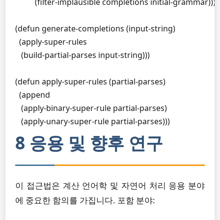
          (filter-implausible completions initial-grammar)))))
(defun generate-completions (input-string)

  (apply-super-rules 

   (build-partial-parses input-string)))

(defun apply-super-rules (partial-parses)

  (append

   (apply-binary-super-rule partial-parses)

   (apply-unary-super-rule partial-parses)))
8 응용 및 향후 연구
이 접근법은 계산 언어학 및 자연어 처리 응용 분야
에 중요한 함의를 가집니다. 포함 분야: