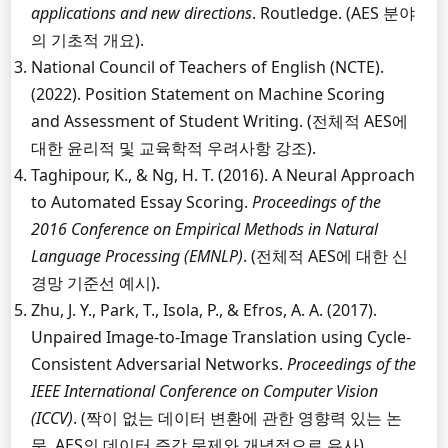
applications and new directions
. Routledge. (AES 분야
의 기초적 개요).
National Council of Teachers of English (NCTE).
(2022). Position Statement on Machine Scoring
and Assessment of Student Writing. (전체적 AES에
대한 윤리적 및 교육학적 우려사항 강조).
Taghipour, K., & Ng, H. T. (2016). A Neural Approach
to Automated Essay Scoring.
Proceedings of the
2016 Conference on Empirical Methods in Natural
Language Processing (EMNLP)
. (전체적 AES에 대한 신
경망 기준선 예시).
Zhu, J. Y., Park, T., Isola, P., & Efros, A. A. (2017).
Unpaired Image-to-Image Translation using Cycle-
Consistent Adversarial Networks.
Proceedings of the
IEEE International Conference on Computer Vision
(ICCV)
. (짝이 없는 데이터 변환에 관한 영향력 있는 논
문, AES의 데이터 증강 문제와 개념적으로 유사).