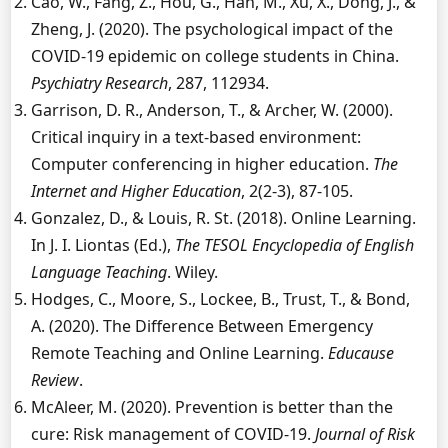
Cao, W., Fang, Z., Hou, G., Han, M., Xu, X., Dong, J., &
Zheng, J. (2020). The psychological impact of the
COVID-19 epidemic on college students in China.
Psychiatry Research
, 287, 112934.
Garrison, D. R., Anderson, T., & Archer, W. (2000).
Critical inquiry in a text-based environment:
Computer conferencing in higher education.
The
Internet and Higher Education
, 2(2-3), 87-105.
Gonzalez, D., & Louis, R. St. (2018). Online Learning.
In J. I. Liontas (Ed.),
The TESOL Encyclopedia of English
Language Teaching
. Wiley.
Hodges, C., Moore, S., Lockee, B., Trust, T., & Bond,
A. (2020). The Difference Between Emergency
Remote Teaching and Online Learning.
Educause
Review
.
McAleer, M. (2020). Prevention is better than the
cure: Risk management of COVID-19.
Journal of Risk