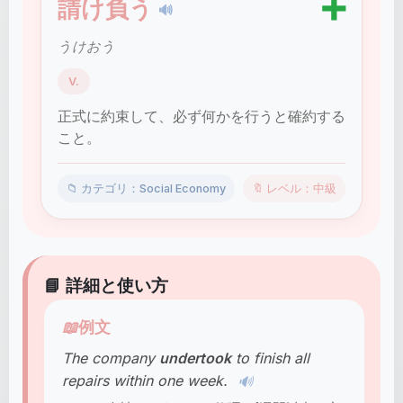
➕
請け負う
🔊
うけおう
V.
正式に約束して、必ず何かを行うと確約する
こと。
📁 カテゴリ：Social Economy
🔖 レベル：中級
📘 詳細と使い方
📖
例文
The company
undertook
to finish all
repairs within one week.
🔊