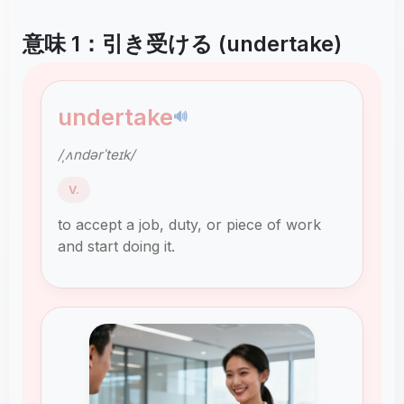
意味 1：引き受ける (undertake)
undertake
🔊
/ˌʌndərˈteɪk/
V.
to accept a job, duty, or piece of work
and start doing it.