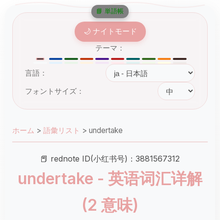
📘 単語帳
🌙 ナイトモード
テーマ：
言語：
フォントサイズ：
ホーム
>
語彙リスト
>
undertake
📕 rednote ID(小红书号)：3881567312
undertake - 英语词汇详解
(2 意味)