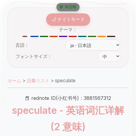
📘 単語帳
🌙 ナイトモード
テーマ：
言語：
フォントサイズ：
ホーム
>
語彙リスト
>
speculate
📕 rednote ID(小红书号)：3881567312
speculate - 英语词汇详解
(2 意味)