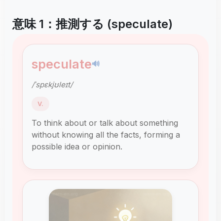
意味 1：推測する (speculate)
speculate
🔊
/ˈspɛkjʊleɪt/
V.
To think about or talk about something
without knowing all the facts, forming a
possible idea or opinion.