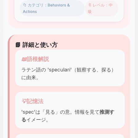
📁 カテゴリ：Behaviors &
🔖 レベル：中
Actions
級
📘 詳細と使い方
📖
語根解説
ラテン語の 'speculari'（観察する、探る）
に由来。
💡
記憶法
'spec'は「見る」の意。情報を見て
推測す
る
イメージ。