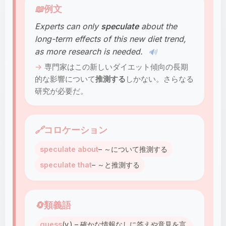
📖
例文
Experts can only
speculate
about the
long-term effects of this new diet trend,
as more research is needed.
🔊
専門家はこの新しいダイエット傾向の長期
的な影響について
推測する
しかない。さらなる
研究が必要だ。
🔗
コロケーション
speculate about
– ～について推測する
speculate that
– ～と推測する
🔄
類義語
guess
(v.) – 確かな情報なしに答えや意見を言