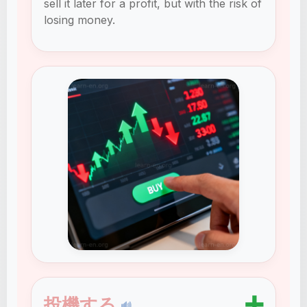
sell it later for a profit, but with the risk of
losing money.
➕
投機する
🔊