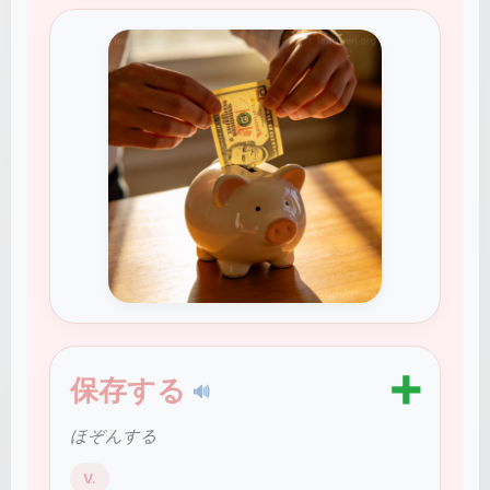
➕
保存する
🔊
ほぞんする
V.