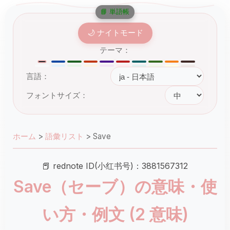
📘 単語帳
🌙 ナイトモード
テーマ：
言語：
フォントサイズ：
ホーム
>
語彙リスト
>
Save
📕 rednote ID(小红书号)：3881567312
Save（セーブ）の意味・使
い方・例文 (2 意味)