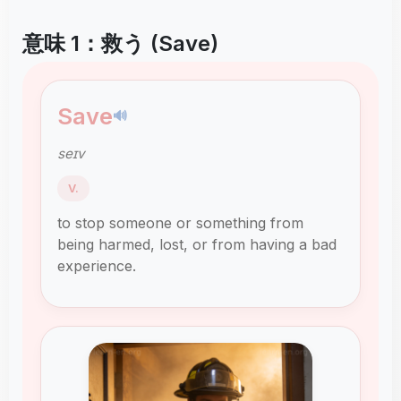
意味 1：救う (Save)
Save
🔊
seɪv
V.
to stop someone or something from
being harmed, lost, or from having a bad
experience.