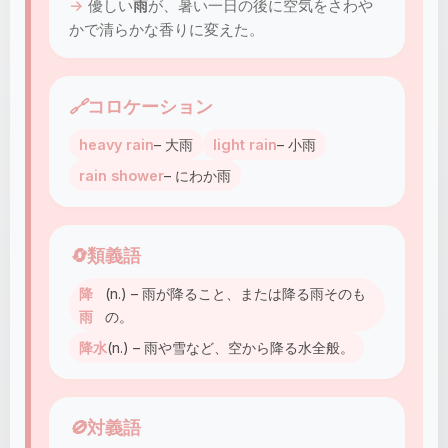
優しい
雨
が、暑い一日の後に空気をさわや
かで清らかな香りに変えた。
🔗
コロケーション
heavy rain
– 大雨
light rain
– 小雨
rain shower
– にわか雨
🔄
類義語
降
(n.) – 雨が降ること、または降る雨そのも
雨
の。
降水
(n.) – 雨や雪など、空から降る水全般。
🚫
対義語