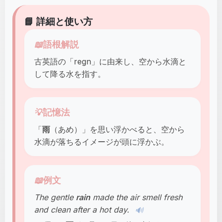
📘 詳細と使い方
📖
語根解説
古英語の「regn」に由来し、空から水滴と
して降る水を指す。
💡
記憶法
「
雨
（あめ）」を思い浮かべると、空から
水滴が落ちるイメージが頭に浮かぶ。
📖
例文
The gentle
rain
made the air smell fresh
and clean after a hot day.
🔊