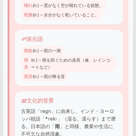
晴れ
(n.) – 雲がなく空が晴れている状態。
乾燥
(n.) – 水分がなく乾いていること。
🌱
派生語
雨粒
(n.) – 雨の一滴
雨
(n.) – 雨を防ぐための道具（傘、レインコ
具
ートなど）
雨音
(n.) – 雨が降る音
📖
文化的背景
古英語「regn」に由来し、インド・ヨーロ
ッパ祖語「*rek-」（湿る、濡らす）まで遡
る。日本語の「
雨
」と同様、農業や生活に
不可欠な自然現象。