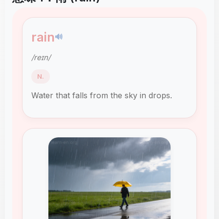
rain
🔊
/reɪn/
N.
Water that falls from the sky in drops.