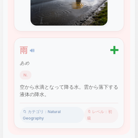
➕
雨
🔊
あめ
N.
空から水滴となって降る水。雲から落下する
液体の降水。
📁 カテゴリ：Natural
🔖 レベル：初
Geography
級