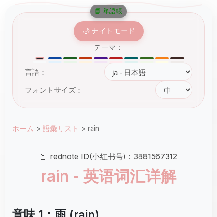
📘 単語帳
🌙 ナイトモード
テーマ：
言語：
フォントサイズ：
ホーム
>
語彙リスト
>
rain
📕 rednote ID(小红书号)：3881567312
rain - 英语词汇详解
意味 1：雨 (rain)