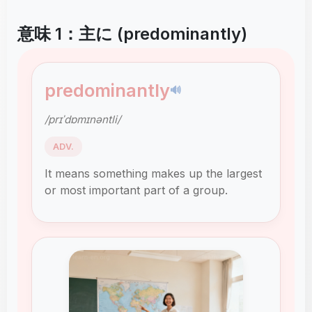
意味 1：主に (predominantly)
predominantly
🔊
/prɪˈdɒmɪnəntli/
ADV.
It means something makes up the largest
or most important part of a group.