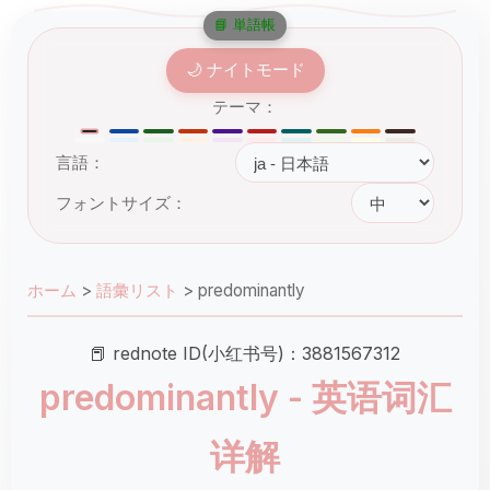
📘 単語帳
🌙 ナイトモード
テーマ：
言語：
フォントサイズ：
ホーム
>
語彙リスト
>
predominantly
📕 rednote ID(小红书号)：3881567312
predominantly - 英语词汇
详解