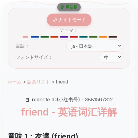
📘 単語帳
🌙 ナイトモード
テーマ：
言語：
フォントサイズ：
ホーム
>
語彙リスト
>
friend
📕 rednote ID(小红书号)：3881567312
friend - 英语词汇详解
意味 1：友達 (friend)