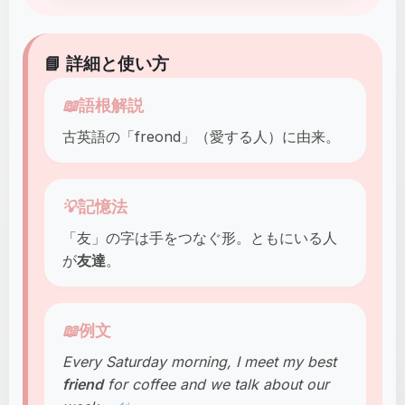
📘 詳細と使い方
📖
語根解説
古英語の「freond」（愛する人）に由来。
💡
記憶法
「友」の字は手をつなぐ形。ともにいる人
が
友達
。
📖
例文
Every Saturday morning, I meet my best
friend
for coffee and we talk about our