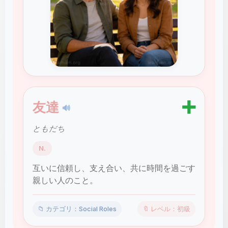
➕
友達
🔊
ともだち
N.
互いに信頼し、支え合い、共に時間を過ごす
親しい人のこと。
📁 カテゴリ：Social Roles
🔖 レベル：初級