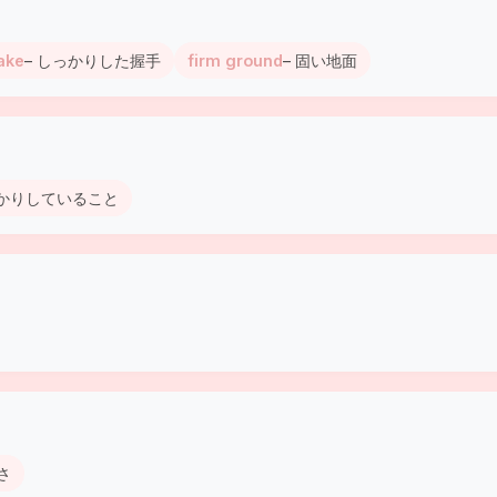
ake
– しっかりした握手
firm ground
– 固い地面
でしっかりしていること
固さ