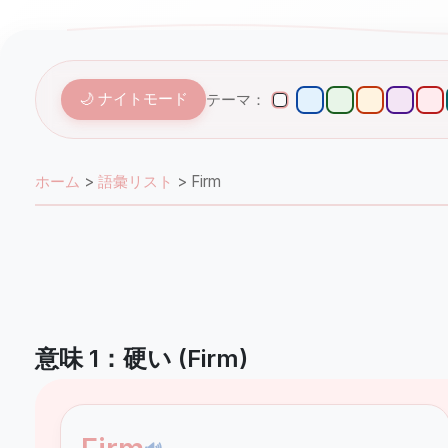
🌙 ナイトモード
テーマ：
ホーム
>
語彙リスト
>
Firm
意味 1：硬い (Firm)