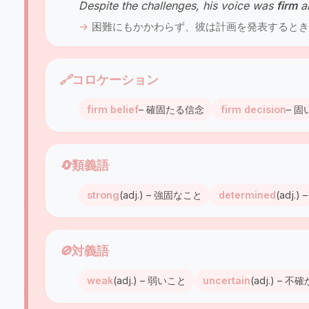
Despite the challenges, his voice was
firm
an
困難にもかかわらず、彼は計画を発表するとき
🔗
コロケーション
firm belief
– 確固たる信念
firm decision
– 
🔄
類義語
strong
(adj.) – 強固なこと
determined
(adj.
🚫
対義語
weak
(adj.) – 弱いこと
uncertain
(adj.) – 