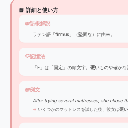
📘 詳細と使い方
📖
語根解説
ラテン語「firmus」（堅固な）に由来。
💡
記憶法
「F」は「固定」の頭文字。
硬い
ものや確かな
📖
例文
After trying several mattresses, she chose t
いくつかのマットレスを試した後、彼女は
硬い