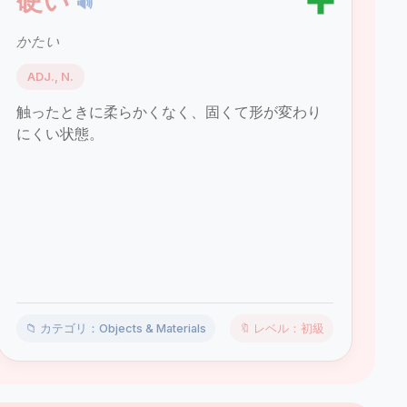
➕
硬い
🔊
かたい
ADJ., N.
触ったときに柔らかくなく、固くて形が変わり
にくい状態。
📁 カテゴリ：Objects & Materials
🔖 レベル：初級