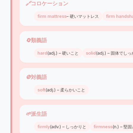
🔗
コロケーション
firm mattress
– 硬いマットレス
firm handsh
🔄
類義語
hard
(adj.) – 硬いこと
solid
(adj.) – 固体
🚫
対義語
soft
(adj.) – 柔らかいこと
🌱
派生語
firmly
(adv.) – しっかりと
firmness
(n.) – 堅