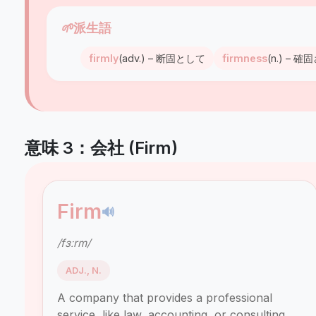
🌱
派生語
firmly
(adv.) – 断固として
firmness
(n.) – 確
意味 3：会社 (Firm)
Firm
🔊
/fɜːrm/
ADJ., N.
A company that provides a professional
service, like law, accounting, or consulting.