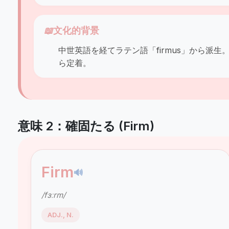
📖
文化的背景
中世英語を経てラテン語「firmus」から派生
ら定着。
意味 2：確固たる (Firm)
Firm
🔊
/fɜːrm/
ADJ., N.