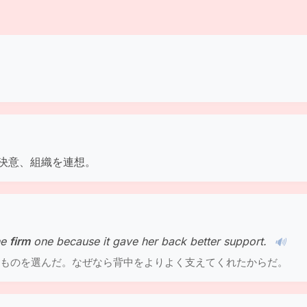
決意、組織を連想。
he
firm
one because it gave her back better support.
🔊
ものを選んだ。なぜなら背中をよりよく支えてくれたからだ。