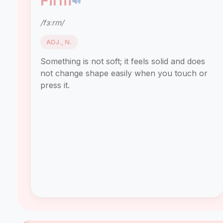
Firm
🔊
/fɜːrm/
ADJ., N.
Something is not soft; it feels solid and does
not change shape easily when you touch or
press it.