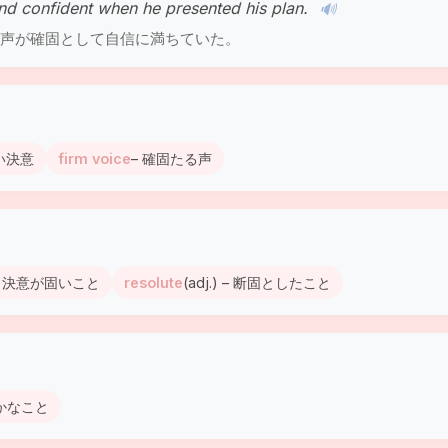
d confident when he presented his plan.
🔊
声が確固として自信に満ちていた。
固い決意
firm voice
– 確固たる声
) – 決意が固いこと
resolute
(adj.) – 断固としたこと
不確かなこと