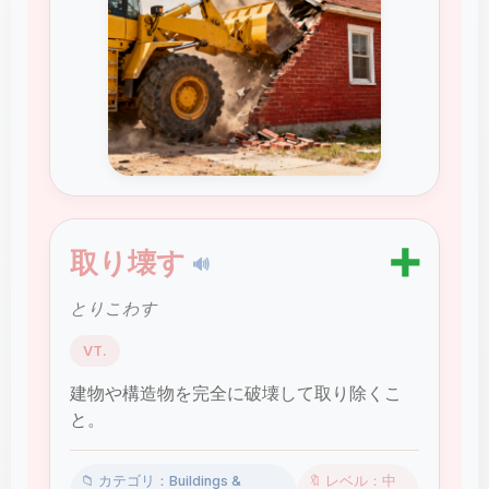
➕
取り壊す
🔊
とりこわす
VT.
建物や構造物を完全に破壊して取り除くこ
と。
📁 カテゴリ：Buildings &
🔖 レベル：中