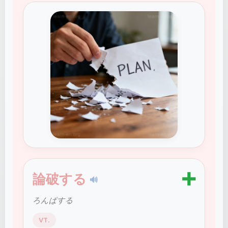
➕
論破する
🔊
ろんぱする
VT.