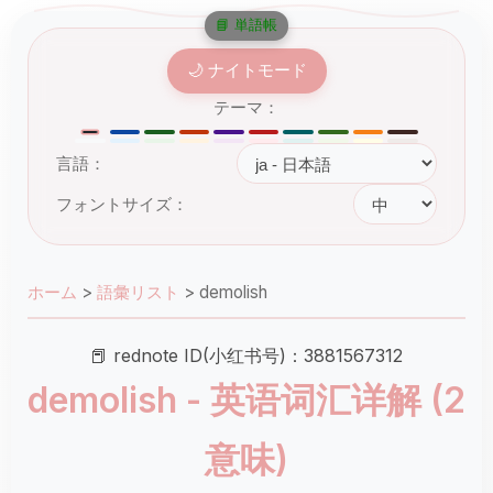
📘 単語帳
🌙 ナイトモード
テーマ：
言語：
フォントサイズ：
ホーム
>
語彙リスト
>
demolish
📕 rednote ID(小红书号)：3881567312
demolish - 英语词汇详解 (2
意味)