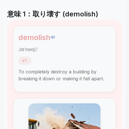
意味 1：取り壊す (demolish)
demolish
🔊
/dɪˈmɒlɪʃ/
VT.
To completely destroy a building by
breaking it down or making it fall apart.