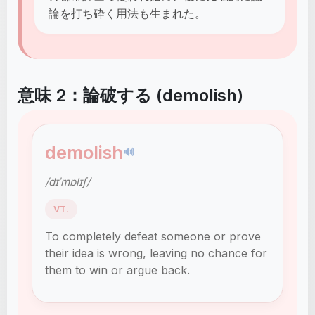
論を打ち砕く用法も生まれた。
意味 2：論破する (demolish)
demolish
🔊
/dɪˈmɒlɪʃ/
VT.
To completely defeat someone or prove
their idea is wrong, leaving no chance for
them to win or argue back.