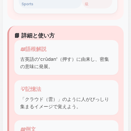
Sports
級
📘 詳細と使い方
📖
語根解説
古英語の'crūdan'（押す）に由来し、密集
の意味に発展。
💡
記憶法
「クラウド（雲）」のように人がびっしり
集まるイメージで覚えよう。
📖
例文