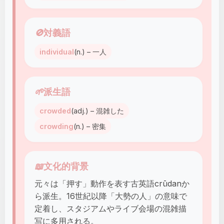
🚫
対義語
individual
(n.) – 一人
🌱
派生語
crowded
(adj.) – 混雑した
crowding
(n.) – 密集
📖
文化的背景
元々は「押す」動作を表す古英語crūdanか
ら派生。16世紀以降「大勢の人」の意味で
定着し、スタジアムやライブ会場の混雑描
写に多用される。