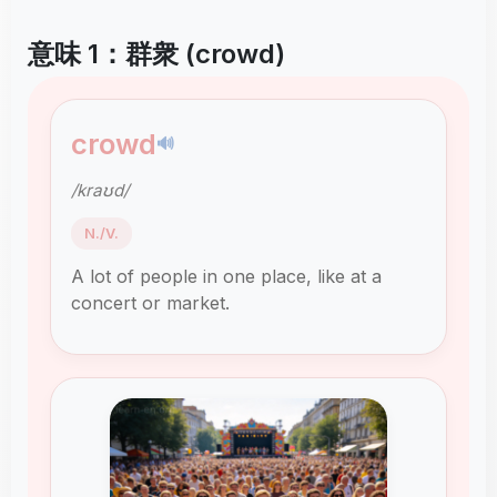
意味 1：群衆 (crowd)
crowd
🔊
/kraʊd/
N./V.
A lot of people in one place, like at a
concert or market.