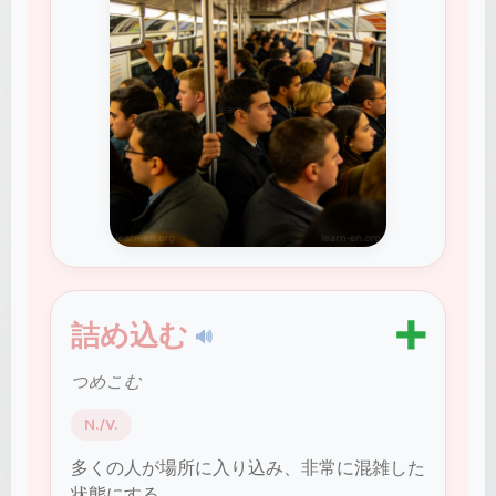
➕
詰め込む
🔊
つめこむ
N./V.
多くの人が場所に入り込み、非常に混雑した
状態にする。