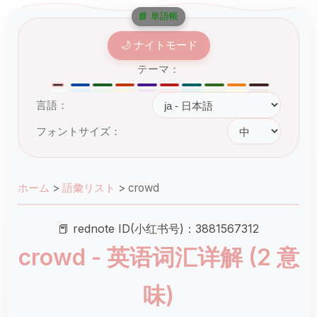
📘 単語帳
🌙 ナイトモード
テーマ：
言語：
フォントサイズ：
ホーム
>
語彙リスト
>
crowd
📕 rednote ID(小红书号)：3881567312
crowd - 英语词汇详解 (2 意
味)