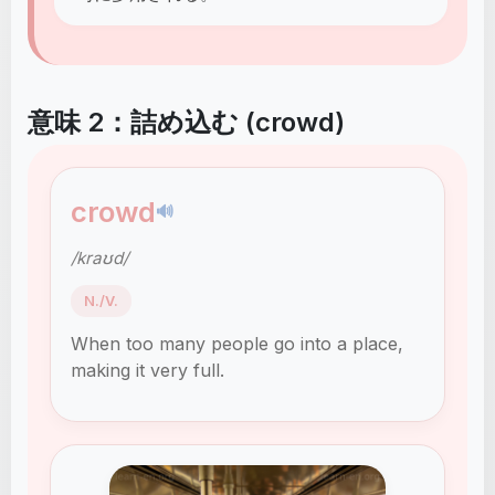
意味 2：詰め込む (crowd)
crowd
🔊
/kraʊd/
N./V.
When too many people go into a place,
making it very full.