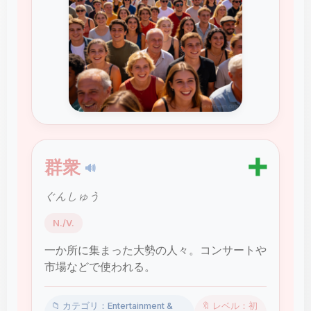
➕
群衆
🔊
ぐんしゅう
N./V.
一か所に集まった大勢の人々。コンサートや
市場などで使われる。
📁 カテゴリ：Entertainment &
🔖 レベル：初