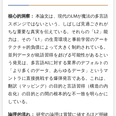
核心的洞察：
本論文は、現代のLMが魔法の多言語
スポンジではないという、しばしば見過ごされが
ちな重要な真実を伝えている。それらの「L2」能
力は、その「L1」の生育環境と事前学習のアーキ
テクチャ的負債によって大きく制約されている。
並列データが統語習得を
妨げる
可能性があるとい
う発見は、多言語AIに対する業界のデフォルトの
「より多くのデータ、あらゆるデータ」というマ
ントラに直接挑戦する爆弾発言である。これは、
翻訳（マッピング）の目的と言語習得（構造の内
在化）の目的との間の根本的な不一致を明らかに
している。
論理的流れ：
研究の論理は賞賛に値するほど明確