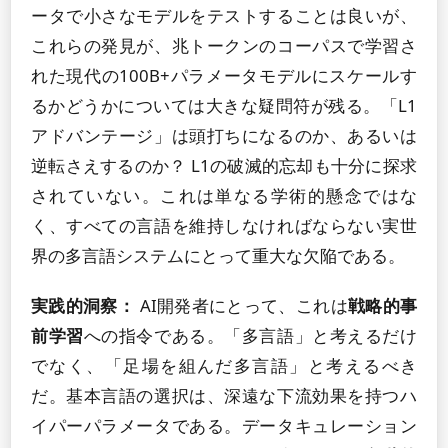
ータで小さなモデルをテストすることは良いが、
これらの発見が、兆トークンのコーパスで学習さ
れた現代の100B+パラメータモデルにスケールす
るかどうかについては大きな疑問符が残る。「L1
アドバンテージ」は頭打ちになるのか、あるいは
逆転さえするのか？ L1の破滅的忘却も十分に探求
されていない。これは単なる学術的懸念ではな
く、すべての言語を維持しなければならない実世
界の多言語システムにとって重大な欠陥である。
実践的洞察：
AI開発者にとって、これは
戦略的事
前学習
への指令である。「多言語」と考えるだけ
でなく、「足場を組んだ多言語」と考えるべき
だ。基本言語の選択は、深遠な下流効果を持つハ
イパーパラメータである。データキュレーション