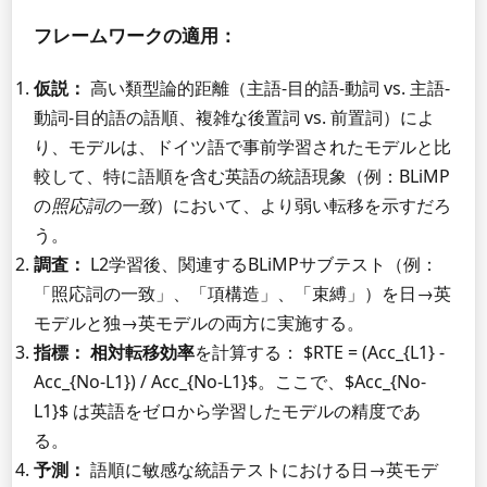
フレームワークの適用：
仮説：
高い類型論的距離（主語-目的語-動詞 vs. 主語-
動詞-目的語の語順、複雑な後置詞 vs. 前置詞）によ
り、モデルは、ドイツ語で事前学習されたモデルと比
較して、特に語順を含む英語の統語現象（例：BLiMP
の
照応詞の一致
）において、より弱い転移を示すだろ
う。
調査：
L2学習後、関連するBLiMPサブテスト（例：
「照応詞の一致」、「項構造」、「束縛」）を日→英
モデルと独→英モデルの両方に実施する。
指標：
相対転移効率
を計算する： $RTE = (Acc_{L1} -
Acc_{No-L1}) / Acc_{No-L1}$。ここで、$Acc_{No-
L1}$ は英語をゼロから学習したモデルの精度であ
る。
予測：
語順に敏感な統語テストにおける日→英モデ