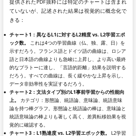
提供されたPDF抜粋には特定のチャートは含まれ
ていないが、記述された結果は視覚的に概念化で
きる：
チャート1：異なるL1に対するL2精度 vs. L2学習エポ
ック数。
これは4つの学習曲線（仏、独、露、日）を
示すだろう。フランス語とドイツ語の曲線は、ロシア
語と日本語の曲線よりも急峻に上昇し、より高い最終
的なプラトーに達し、「言語的距離」効果を説明する
だろう。すべての曲線は、長く緩やかな上昇を示し、
データ非効率性を実証するだろう。
チャート2：文法タイプ別のL1事前学習からの性能向
上。
カテゴリ：形態論、統語論、意味論、統語意味
論を持つ棒グラフ。形態論と統語論の棒は、意味論と
統語意味論の棒よりも著しく高く、差異転移効果を視
覚的に確認する。
チャート3：L1熟達度 vs. L2学習エポック数。
L2学習