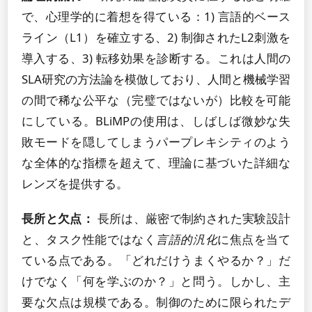
で、心理学的に着想を得ている：1) 言語的ベース
ライン（L1）を確立する、2) 制御されたL2刺激を
導入する、3) 転移効果を診断する。これは人間の
SLA研究の方法論を模倣しており、人間と機械学習
の間で稀な公平な（完璧ではないが）比較を可能
にしている。BLiMPの使用は、しばしば微妙な失
敗モードを隠してしまうパープレキシティのよう
な全体的な指標を超えて、理論に基づいた詳細な
レンズを提供する。
長所と欠点：
長所は、厳密で制約された実験設計
と、タスク性能ではなく
言語的汎化
に焦点を当て
ている点である。「どれだけうまくやるか？」だ
けでなく「何を学ぶのか？」と問う。しかし、主
要な欠点は規模である。制御のために限られたデ