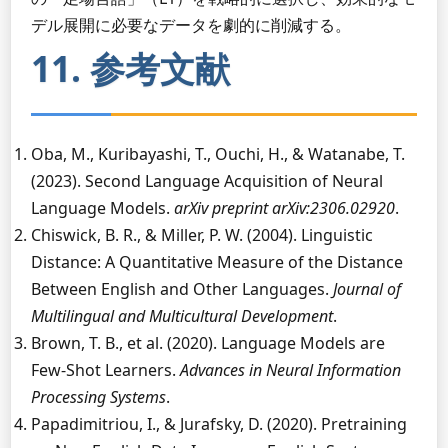
デル展開に必要なデータを劇的に削減する。
11. 参考文献
Oba, M., Kuribayashi, T., Ouchi, H., & Watanabe, T.
(2023). Second Language Acquisition of Neural
Language Models.
arXiv preprint arXiv:2306.02920
.
Chiswick, B. R., & Miller, P. W. (2004). Linguistic
Distance: A Quantitative Measure of the Distance
Between English and Other Languages.
Journal of
Multilingual and Multicultural Development
.
Brown, T. B., et al. (2020). Language Models are
Few-Shot Learners.
Advances in Neural Information
Processing Systems
.
Papadimitriou, I., & Jurafsky, D. (2020). Pretraining