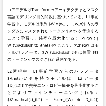
コアモデルはTransformerアーキテクチャとマスク
言語モデリング目的関数に基づいている。L1事前
学習中、モデルは系列 $W = (w_1, ..., w_n)$ 内のラ
ンダムにマスクされたトークン $w_t$ を予測する
ことで学習し、確率を最大化する： $$P(w_t |
W_{\backslash t}; \theta)$$ ここで、$\theta$ はモ
デルパラメータ、$W_{\backslash t}$ は位置 $t$
のトークンがマスクされた系列である。
L2習得中、L1事前学習からのパラメータ
$\theta_{L1}$ を持つモデルは、L2データ
$D_{L2}$ で交差エントロピー損失を最小化するこ
とによりファインチューニングされる：
$$\mathcal{L}_{L2} = -\sum_{(W) \in D_{L2}}