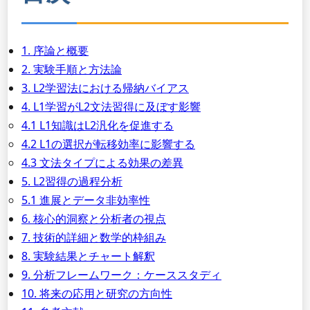
1. 序論と概要
2. 実験手順と方法論
3. L2学習法における帰納バイアス
4. L1学習がL2文法習得に及ぼす影響
4.1 L1知識はL2汎化を促進する
4.2 L1の選択が転移効率に影響する
4.3 文法タイプによる効果の差異
5. L2習得の過程分析
5.1 進展とデータ非効率性
6. 核心的洞察と分析者の視点
7. 技術的詳細と数学的枠組み
8. 実験結果とチャート解釈
9. 分析フレームワーク：ケーススタディ
10. 将来の応用と研究の方向性