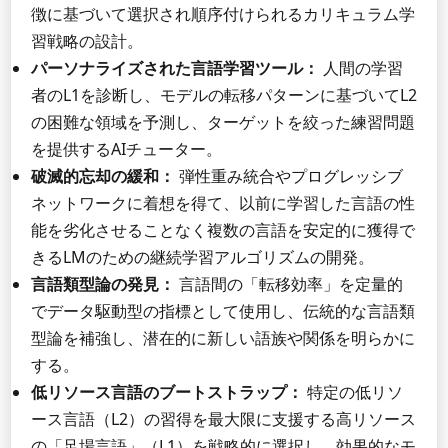
徴に基づいて選択され順序付けられるカリキュラム学
習戦略の設計。
パーソナライズされた言語学習ツール：
人間の学習
者のL1を診断し、モデルの転移パターンに基づいてL2
の困難な領域を予測し、ターゲットを絞った練習問題
を提供するAIチューター。
破滅的忘却の緩和：
弾性重み統合やプログレッシブ
ネットワークに着想を得て、以前に学習した言語の性
能を劣化させることなく複数の言語を安定的に獲得で
きるLMのための継続学習アルゴリズムの開発。
言語類型論の発見：
言語間の「転移効率」を定量的
でデータ駆動型の指標として使用し、伝統的な言語類
型論を補強し、潜在的に新しい語族や関係を明らかに
する。
低リソース言語のブートストラップ：
特定の低リソ
ース言語（L2）の習得を最大限に支援する高リソース
の「足場言語」（L1）を戦略的に選択し、効果的なモ