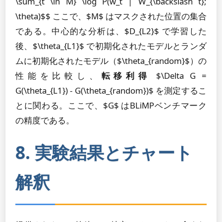
\sum_{t \in M} \log P(w_t | W_{\backslash t};
\theta)$$ ここで、$M$ はマスクされた位置の集合
である。中心的な分析は、$D_{L2}$ で学習した
後、$\theta_{L1}$ で初期化されたモデルとランダ
ムに初期化されたモデル（$\theta_{random}$）の
性能を比較し、
転移利得
$\Delta G =
G(\theta_{L1}) - G(\theta_{random})$ を測定するこ
とに関わる。ここで、$G$ はBLiMPベンチマーク
の精度である。
8. 実験結果とチャート
解釈