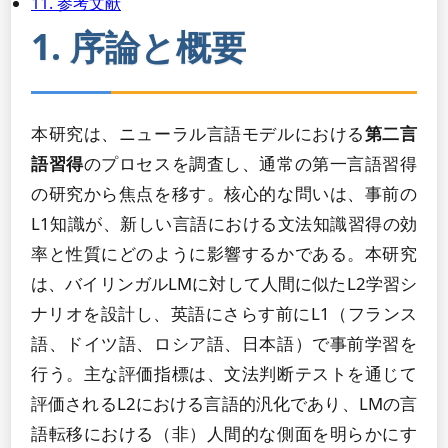
11. 参考文献
1. 序論と概要
本研究は、ニューラル言語モデルにおける
第二言
語習得
のプロセスを調査し、通常の第一言語習得
の研究から焦点を移す。核心的な問いは、事前の
L1知識が、新しい言語における文法知識習得の効
率と性質にどのように影響するかである。本研究
は、バイリンガルLMに対して人間に似たL2学習シ
ナリオを設計し、英語にさらす前にL1（フランス
語、ドイツ語、ロシア語、日本語）で事前学習を
行う。主な評価指標は、文法判断テストを通じて
評価されるL2における言語的汎化であり、LMの言
語転移における（非）人間的な側面を明らかにす