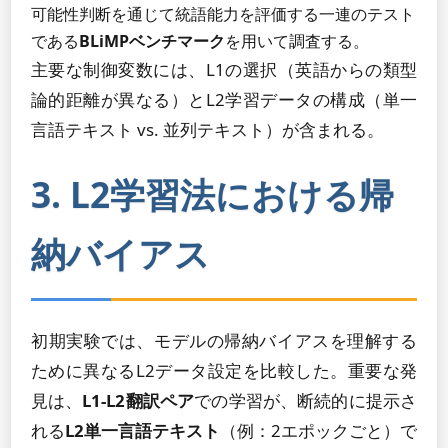
可能性判断を通じて統語能力を評価する一連のテスト
である
BLiMPベンチマーク
を用いて調査する。
主要な制御変数には、L1の選択（英語からの類型
論的距離が異なる）とL2学習データの構成（単一
言語テキスト vs. 並列テキスト）が含まれる。
3. L2学習法における帰
納バイアス
初期実験では、モデルの帰納バイアスを理解する
ために異なるL2データ設定を比較した。重要な発
見は、
L1-L2翻訳ペア
での学習が、断続的に提示さ
れる
L2単一言語テキスト
（例：2エポックごと）で