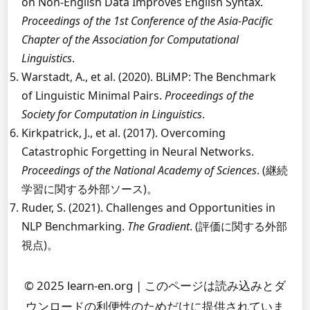
on Non-English Data Improves English Syntax.
Proceedings of the 1st Conference of the Asia-Pacific
Chapter of the Association for Computational
Linguistics
.
Warstadt, A., et al. (2020). BLiMP: The Benchmark
of Linguistic Minimal Pairs.
Proceedings of the
Society for Computation in Linguistics
.
Kirkpatrick, J., et al. (2017). Overcoming
Catastrophic Forgetting in Neural Networks.
Proceedings of the National Academy of Sciences
. (継続
学習に関する外部ソース)。
Ruder, S. (2021). Challenges and Opportunities in
NLP Benchmarking.
The Gradient
. (評価に関する外部
視点)。
© 2025 learn-en.org | このページは読み込みとダ
ウンロードの利便性のためだけに提供されていま