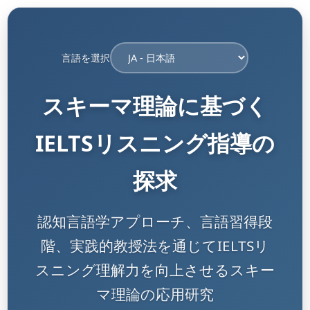
言語を選択
スキーマ理論に基づく
IELTSリスニング指導の
探求
認知言語学アプローチ、言語習得段
階、実践的教授法を通じてIELTSリ
スニング理解力を向上させるスキー
マ理論の応用研究