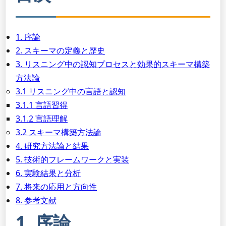
1. 序論
2. スキーマの定義と歴史
3. リスニング中の認知プロセスと効果的スキーマ構築
方法論
3.1 リスニング中の言語と認知
3.1.1 言語習得
3.1.2 言語理解
3.2 スキーマ構築方法論
4. 研究方法論と結果
5. 技術的フレームワークと実装
6. 実験結果と分析
7. 将来の応用と方向性
8. 参考文献
1. 序論