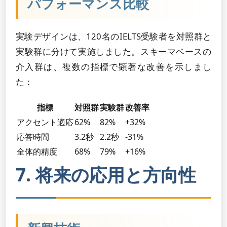
パフォーマンス比較
実験デザインは、120名のIELTS受験者を対照群と
実験群に分けて実施しました。スキーマベースの
介入群は、複数の指標で顕著な改善を示しまし
た：
指標
対照群
実験群
改善率
アクセント適応
62%
82%
+32%
応答時間
3.2秒
2.2秒
-31%
全体的精度
68%
79%
+16%
7. 将来の応用と方向性