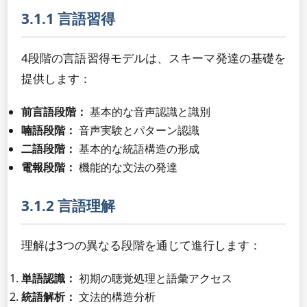
3.1.1 言語習得
4段階の言語習得モデルは、スキーマ発達の基礎を
提供します：
前言語段階：
基本的な音声認識と識別
喃語段階：
音声実験とパターン認識
二語段階：
基本的な統語構造の形成
電報段階：
機能的な文法の発達
3.1.2 言語理解
理解は3つの異なる段階を通じて進行します：
単語認識：
初期の聴覚処理と語彙アクセス
統語解析：
文法的構造分析