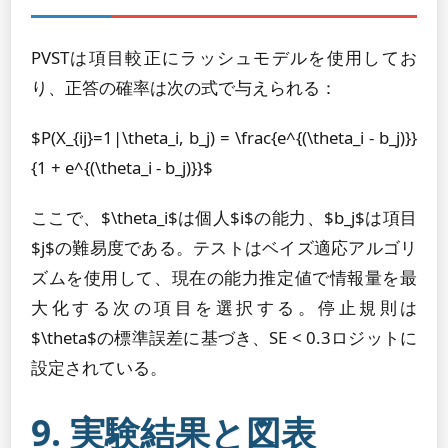
PVSTは項目較正にラッシュモデルを使用してお
り、正答の確率は次の式で与えられる：
$P(X_{ij}=1|\theta_i, b_j) = \frac{e^{(\theta_i - b_j)}}
{1 + e^{(\theta_i - b_j)}}$
ここで、$\theta_i$は個人$i$の能力、$b_j$は項目
$j$の難易度である。テストはベイズ適応アルゴリ
ズムを使用して、現在の能力推定値で情報量を最
大化する次の項目を選択する。停止規則は
$\theta$の標準誤差に基づき、SE < 0.3ロジットに
設定されている。
9. 実験結果と図表