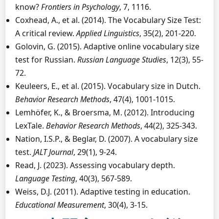
know?
Frontiers in Psychology
, 7, 1116.
Coxhead, A., et al. (2014). The Vocabulary Size Test:
A critical review.
Applied Linguistics
, 35(2), 201-220.
Golovin, G. (2015). Adaptive online vocabulary size
test for Russian.
Russian Language Studies
, 12(3), 55-
72.
Keuleers, E., et al. (2015). Vocabulary size in Dutch.
Behavior Research Methods
, 47(4), 1001-1015.
Lemhöfer, K., & Broersma, M. (2012). Introducing
LexTale.
Behavior Research Methods
, 44(2), 325-343.
Nation, I.S.P., & Beglar, D. (2007). A vocabulary size
test.
JALT Journal
, 29(1), 9-24.
Read, J. (2023). Assessing vocabulary depth.
Language Testing
, 40(3), 567-589.
Weiss, D.J. (2011). Adaptive testing in education.
Educational Measurement
, 30(4), 3-15.