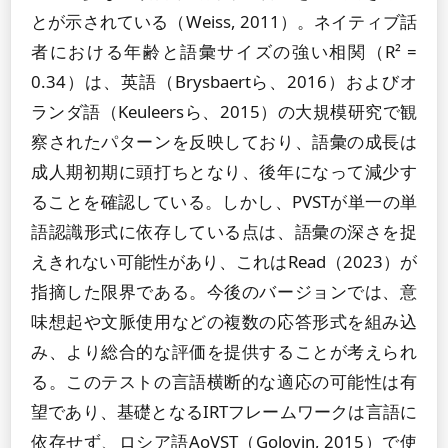
とが示されている（Weiss, 2011）。ネイティブ話
者における年齢と語彙サイズの強い相関（R² =
0.34）は、英語（Brysbaertら、2016）およびオ
ランダ語（Keuleersら、2015）の大規模研究で観
察されたパターンを反映しており、語彙の成長は
成人期初期に頭打ちとなり、後年になって減少す
ることを確認している。しかし、PVSTが単一の単
語認識形式に依存している点は、語彙の深さを捉
えきれない可能性があり、これはRead（2023）が
指摘した限界である。今後のバージョンでは、意
味想起や文脈使用などの複数の応答形式を組み込
み、より総合的な評価を提供することが考えられ
る。このテストの言語横断的な適応の可能性は有
望であり、基礎となるIRTフレームワークは言語に
依存せず、ロシア語AoVST（Golovin, 2015）で使