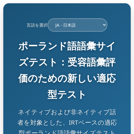
言語を選択
ポーランド語語彙サイ
ズテスト：受容語彙評
価のための新しい適応
型テスト
ネイティブおよび非ネイティブ話
者を対象とした、IRTベースの適応
型ポーランド語語彙サイズテスト