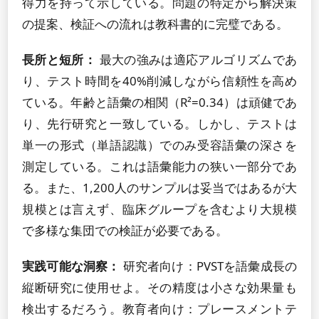
得力を持って示している。問題の特定から解決策
の提案、検証への流れは教科書的に完璧である。
長所と短所：
最大の強みは適応アルゴリズムであ
り、テスト時間を40%削減しながら信頼性を高め
ている。年齢と語彙の相関（R²=0.34）は頑健であ
り、先行研究と一致している。しかし、テストは
単一の形式（単語認識）でのみ受容語彙の深さを
測定している。これは語彙能力の狭い一部分であ
る。また、1,200人のサンプルは妥当ではあるが大
規模とは言えず、臨床グループを含むより大規模
で多様な集団での検証が必要である。
実践可能な洞察：
研究者向け：PVSTを語彙成長の
縦断研究に使用せよ。その精度は小さな効果量も
検出するだろう。教育者向け：プレースメントテ