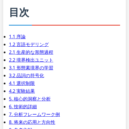
目次
1.1 序論
1.2 言語モデリング
2.1 生産的な形態過程
2.2 境界検出ユニット
3.1 形態素境界の学習
3.2 品詞の符号化
4.1 選択制限
4.2 実験結果
5. 核心的洞察と分析
6. 技術的詳細
7. 分析フレームワーク例
8. 将来の応用と方向性