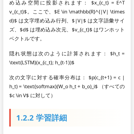
め込み空間に投影されます： $x_{c_t} = E^T
v_{c_t}$。ここで、$E \in \mathbb{R}^{|V| \times
d}$ は文字埋め込み行列、$|V|$ は文字語彙サイ
ズ、$d$ は埋め込み次元、$v_{c_t}$ はワンホット
ベクトルです。
隠れ状態は次のように計算されます： $h_t =
\text{LSTM}(x_{c_t}; h_{t-1})$
次の文字に対する確率分布は： $p(c_{t+1} = c |
h_t) = \text{softmax}(W_o h_t + b_o)_i$ （すべての
$c \in V$ に対して）
1.2.2 学習詳細