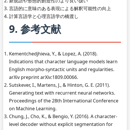
新規語や形態的創造性のより良い扱い
言語的に意味のある表現による解釈可能性の向上
計算言語学と心理言語学の橋渡し
9. 参考文献
Kementchedjhieva, Y., & Lopez, A. (2018).
Indications that character language models learn
English morpho-syntactic units and regularities.
arXiv preprint arXiv:1809.00066.
Sutskever, I., Martens, J., & Hinton, G. E. (2011).
Generating text with recurrent neural networks.
Proceedings of the 28th International Conference
on Machine Learning.
Chung, J., Cho, K., & Bengio, Y. (2016). A character-
level decoder without explicit segmentation for