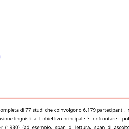
i
ompleta di 77 studi che coinvolgono 6.179 partecipanti, in
one linguistica. L'obiettivo principale è confrontare il po
 (1980) (ad esempio, span di lettura, span di ascolto) 