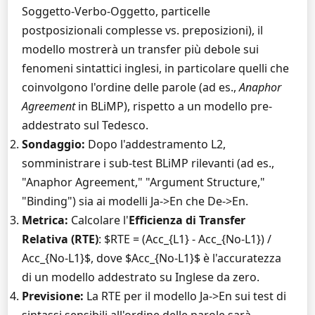
Soggetto-Verbo-Oggetto, particelle
postposizionali complesse vs. preposizioni), il
modello mostrerà un transfer più debole sui
fenomeni sintattici inglesi, in particolare quelli che
coinvolgono l'ordine delle parole (ad es.,
Anaphor
Agreement
in BLiMP), rispetto a un modello pre-
addestrato sul Tedesco.
Sondaggio:
Dopo l'addestramento L2,
somministrare i sub-test BLiMP rilevanti (ad es.,
"Anaphor Agreement," "Argument Structure,"
"Binding") sia ai modelli Ja->En che De->En.
Metrica:
Calcolare l'
Efficienza di Transfer
Relativa (RTE)
: $RTE = (Acc_{L1} - Acc_{No-L1}) /
Acc_{No-L1}$, dove $Acc_{No-L1}$ è l'accuratezza
di un modello addestrato su Inglese da zero.
Previsione:
La RTE per il modello Ja->En sui test di