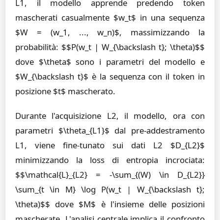
L1, il modello apprende predendo token
mascherati casualmente $w_t$ in una sequenza
$W = (w_1, ..., w_n)$, massimizzando la
probabilità: $$P(w_t | W_{\backslash t}; \theta)$$
dove $\theta$ sono i parametri del modello e
$W_{\backslash t}$ è la sequenza con il token in
posizione $t$ mascherato.
Durante l'acquisizione L2, il modello, ora con
parametri $\theta_{L1}$ dal pre-addestramento
L1, viene fine-tunato sui dati L2 $D_{L2}$
minimizzando la loss di entropia incrociata:
$$\mathcal{L}_{L2} = -\sum_{(W) \in D_{L2}}
\sum_{t \in M} \log P(w_t | W_{\backslash t};
\theta)$$ dove $M$ è l'insieme delle posizioni
mascherate. L'analisi centrale implica il confronto