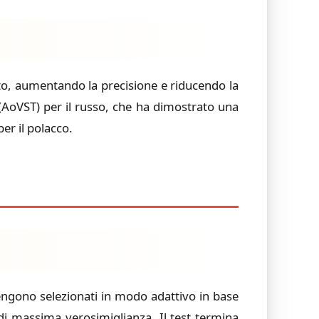
ato, aumentando la precisione e riducendo la
(AoVST) per il russo, che ha dimostrato una
er il polacco.
 vengono selezionati in modo adattivo in base
a di massima verosimiglianza. Il test termina