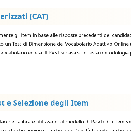
erizzati (CAT)
amente gli item in base alle risposte precedenti del candid
ato un Test di Dimensione del Vocabolario Adattivo Online 
a vocabolario ed età. Il PVST si basa su questa metodologia p
st e Selezione degli Item
olacche calibrate utilizzando il modello di Rasch. Gli item
risposta che aggiorna la stima dell'abilità tramite la stim