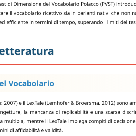
 Test di Dimensione del Vocabolario Polacco (PVST) introd
tare il vocabolario ricettivo sia in parlanti nativi che non 
d efficiente in termini di tempo, superando i limiti dei test
Letteratura
el Vocabolario
lar, 2007) e il LexTale (Lemhöfer & Broersma, 2012) sono a
getture, la mancanza di replicabilità e una scarsa discrim
lta multipla, mentre il LexTale impiega compiti di decisione 
i di affidabilità e validità.