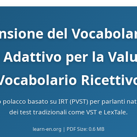
ensione del Vocabola
Adattivo per la Val
Vocabolario Ricettiv
vo polacco basato su IRT (PVST) per parlanti nati
dei test tradizionali come VST e LexTale.
learn-en.org | PDF Size: 0.6 MB