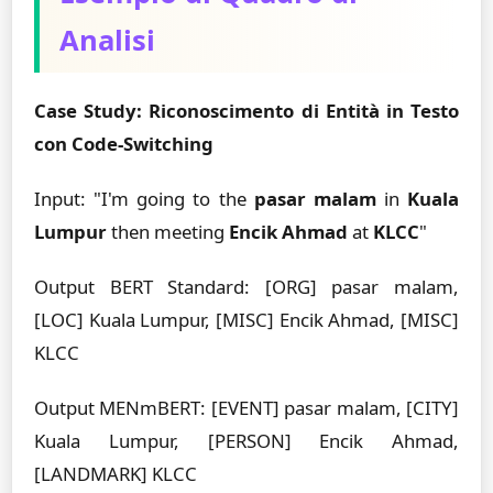
Analisi
Case Study: Riconoscimento di Entità in Testo
con Code-Switching
Input: "I'm going to the
pasar malam
in
Kuala
Lumpur
then meeting
Encik Ahmad
at
KLCC
"
Output BERT Standard: [ORG] pasar malam,
[LOC] Kuala Lumpur, [MISC] Encik Ahmad, [MISC]
KLCC
Output MENmBERT: [EVENT] pasar malam, [CITY]
Kuala Lumpur, [PERSON] Encik Ahmad,
[LANDMARK] KLCC