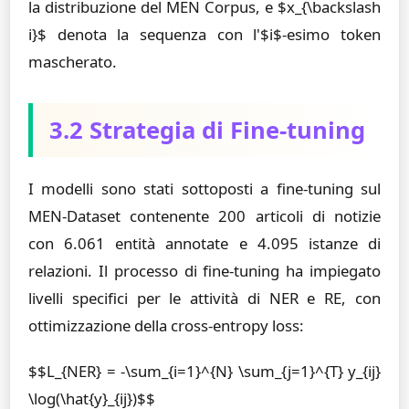
la distribuzione del MEN Corpus, e $x_{\backslash
i}$ denota la sequenza con l'$i$-esimo token
mascherato.
3.2 Strategia di Fine-tuning
I modelli sono stati sottoposti a fine-tuning sul
MEN-Dataset contenente 200 articoli di notizie
con 6.061 entità annotate e 4.095 istanze di
relazioni. Il processo di fine-tuning ha impiegato
livelli specifici per le attività di NER e RE, con
ottimizzazione della cross-entropy loss:
$$L_{NER} = -\sum_{i=1}^{N} \sum_{j=1}^{T} y_{ij}
\log(\hat{y}_{ij})$$