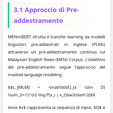
3.1 Approccio di Pre-
addestramento
MENmBERT sfrutta il transfer learning da modelli
linguistici pre-addestrati in inglese (PLMs)
attraverso un pre-addestramento continuo sul
Malaysian English News (MEN) Corpus. L'obiettivo
del pre-addestramento segue l'approccio del
masked language modeling:
$$L_{MLM} = -\mathbb{E}_{x \sim D}
\sum_{i=1}^{n} \log P(x_i | x_{\backslash i})$$
dove $x$ rappresenta la sequenza di input, $D$ è