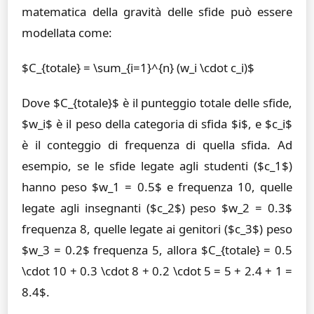
matematica della gravità delle sfide può essere
modellata come:
$C_{totale} = \sum_{i=1}^{n} (w_i \cdot c_i)$
Dove $C_{totale}$ è il punteggio totale delle sfide,
$w_i$ è il peso della categoria di sfida $i$, e $c_i$
è il conteggio di frequenza di quella sfida. Ad
esempio, se le sfide legate agli studenti ($c_1$)
hanno peso $w_1 = 0.5$ e frequenza 10, quelle
legate agli insegnanti ($c_2$) peso $w_2 = 0.3$
frequenza 8, quelle legate ai genitori ($c_3$) peso
$w_3 = 0.2$ frequenza 5, allora $C_{totale} = 0.5
\cdot 10 + 0.3 \cdot 8 + 0.2 \cdot 5 = 5 + 2.4 + 1 =
8.4$.