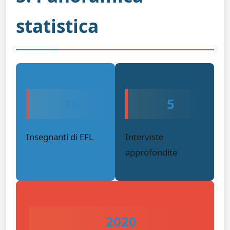
statistica
16
5
Insegnanti di EFL
Interviste
approfondite
2020