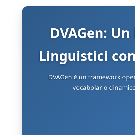
DVAGen: Un 
Linguistici c
DVAGen è un framework open-s
vocabolario dinamico,