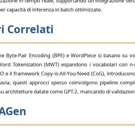
izzazione in tempo reale, supportando un'integrazione sen
r capacità di inferenza in batch ottimizzate.
i Correlati
me Byte-Pair Encoding (BPE) e WordPiece si basano su vocab
i-Word Tokenization (MWT) espandono i vocabolari con n
O e il framework Copy-is-All-You-Need (CoG), introducon
uttavia, questi approcci spesso coinvolgono pipeline comp
i su architetture datate come GPT-2, mancando di validazi
VAGen