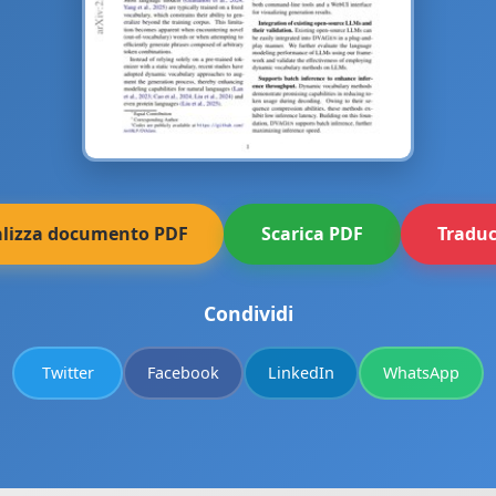
alizza documento PDF
Scarica PDF
Traduc
Condividi
Twitter
Facebook
LinkedIn
WhatsApp