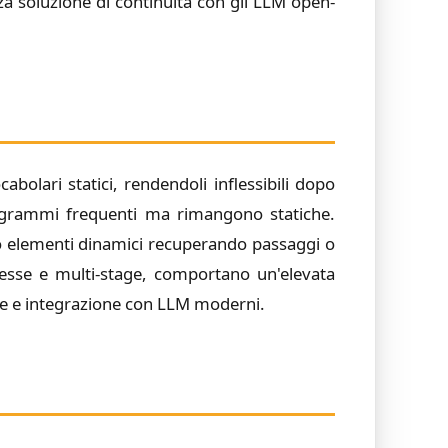
za soluzione di continuità con gli LLM open-
olari statici, rendendoli inflessibili dopo
-grammi frequenti ma rimangono statiche.
o elementi dinamici recuperando passaggi o
lesse e multi-stage, comportano un'elevata
one e integrazione con LLM moderni.