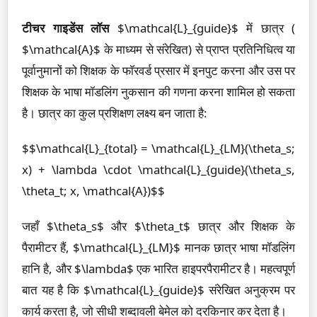
टीचर गाइडेंस लॉस
$\mathcal{L}_{guide}$ में छात्र (
$\mathcal{A}$ के माध्यम से संरेखित) से प्राप्त प्रतिनिधित्व या
पूर्वानुमानों को शिक्षक के फॉरवर्ड प्रसार में इनपुट करना और उस पर
शिक्षक के भाषा मॉडलिंग नुकसान की गणना करना शामिल हो सकता
है। छात्र का कुल प्रशिक्षण लक्ष्य बन जाता है:
$$\mathcal{L}_{total} = \mathcal{L}_{LM}(\theta_s;
x) + \lambda \cdot \mathcal{L}_{guide}(\theta_s,
\theta_t; x, \mathcal{A})$$
जहाँ $\theta_s$ और $\theta_t$ छात्र और शिक्षक के
पैरामीटर हैं, $\mathcal{L}_{LM}$ मानक छात्र भाषा मॉडलिंग
हानि है, और $\lambda$ एक भारित हाइपरपैरामीटर है। महत्वपूर्ण
बात यह है कि $\mathcal{L}_{guide}$ संरेखित अनुक्रम पर
कार्य करता है, जो सीधी शब्दावली बेमेल को दरकिनार कर देता है।