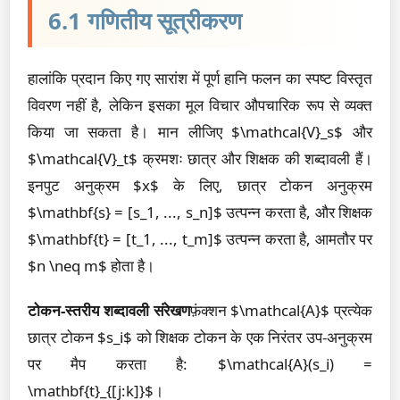
6.1 गणितीय सूत्रीकरण
हालांकि प्रदान किए गए सारांश में पूर्ण हानि फलन का स्पष्ट विस्तृत
विवरण नहीं है, लेकिन इसका मूल विचार औपचारिक रूप से व्यक्त
किया जा सकता है। मान लीजिए $\mathcal{V}_s$ और
$\mathcal{V}_t$ क्रमशः छात्र और शिक्षक की शब्दावली हैं।
इनपुट अनुक्रम $x$ के लिए, छात्र टोकन अनुक्रम
$\mathbf{s} = [s_1, ..., s_n]$ उत्पन्न करता है, और शिक्षक
$\mathbf{t} = [t_1, ..., t_m]$ उत्पन्न करता है, आमतौर पर
$n \neq m$ होता है।
टोकन-स्तरीय शब्दावली संरेखण
फ़ंक्शन $\mathcal{A}$ प्रत्येक
छात्र टोकन $s_i$ को शिक्षक टोकन के एक निरंतर उप-अनुक्रम
पर मैप करता है: $\mathcal{A}(s_i) =
\mathbf{t}_{[j:k]}$।