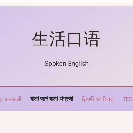
生活口语
Spoken English
बोली जाने वाली अंग्रेजी
ूल शब्दावली
द्विभाषी क्लासिक्स
TED 