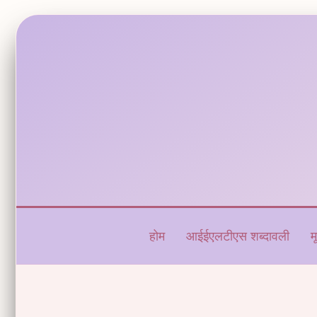
होम
आईईएलटीएस शब्दावली
म