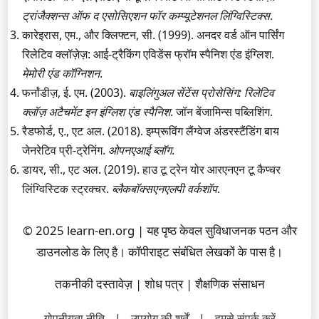
ट्रांजैक्शन्स ऑफ द एसोसिएशन फॉर कम्प्यूटेशनल लिंग्विस्टिक्स
.
कारेइरास, एम., और क्लिफ्टन, सी. (1999). अनदर वर्ड ऑन पार्सिंग
रिलेटिव क्लॉज़ेज़: आई-ट्रैकिंग एविडेंस फ्रॉम स्पैनिश एंड इंग्लिश.
मेमोरी एंड कॉग्निशन
.
फर्नांडीज़, ई. एम. (2003).
बाइलिंगुअल सेंटेंस प्रोसेसिंग: रिलेटिव
क्लॉज़ अटैचमेंट इन इंग्लिश एंड स्पैनिश
. जॉन बेंजामिन्स पब्लिशिंग.
रैडफोर्ड, ए., एट अल. (2018). इम्प्रूविंग लैंग्वेज अंडरस्टैंडिंग बाय
जेनरेटिव प्री-ट्रेनिंग.
ओपनएआई ब्लॉग
.
डायर, सी., एट अल. (2019). हाउ टू ट्रेन योर आरएनएन टू कैप्चर
लिंग्विस्टिक स्ट्रक्चर.
ब्लैकबॉक्सएनएलपी वर्कशॉप
.
© 2025 learn-en.org | यह पृष्ठ केवल सुविधाजनक पठन और
डाउनलोड के लिए है। कॉपीराइट संबंधित लेखकों के पास है।
तकनीकी दस्तावेज़ | शोध पत्र | शैक्षणिक संसाधन
गोपनीयता नीति
|
उपयोग की शर्तें
|
हमसे संपर्क करें