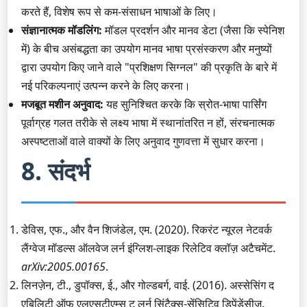
करते हैं, विशेष रूप से कम-संसाधन भाषाओं के लिए।
संज्ञानात्मक मॉडलिंग:
मॉडल प्रदर्शन और मानव डेटा (जैसा कि स्पेनिश
में) के बीच असंबद्धता का उपयोग मानव भाषा प्रसंस्करण और मनुष्यों
द्वारा उपयोग किए जाने वाले "प्रशिक्षण सिग्नल" की प्रकृति के बारे में
नई परिकल्पनाएं उत्पन्न करने के लिए करना।
मजबूत मशीन अनुवाद:
यह सुनिश्चित करके कि स्रोत-भाषा पार्सिंग
पूर्वाग्रह गलत तरीके से लक्ष्य भाषा में स्थानांतरित न हों, संरचनात्मक
अस्पष्टताओं वाले वाक्यों के लिए अनुवाद गुणवत्ता में सुधार करना।
8. संदर्भ
डेविस, एफ., और वैन शिजंडेल, एम. (2020). रिकरंट न्यूरल नेटवर्क
लैंग्वेज मॉडल्स ऑलवेज लर्न इंग्लिश-लाइक रिलेटिव क्लॉज़ अटैचमेंट.
arXiv:2005.00165
.
लिनज़ेन, टी., डुपॉक्स, ई., और गोल्डबर्ग, वाई. (2016). अस्सेसिंग द
एबिलिटी ऑफ एलएसटीएम्स टू लर्न सिंटैक्स-सेंसिटिव डिपेंडेंसीज़.