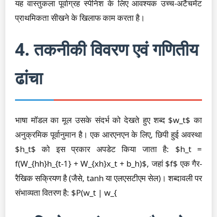
यह वास्तुकला पूर्वाग्रह स्पेनिश के लिए आवश्यक उच्च-अटैचमेंट
प्राथमिकता सीखने के खिलाफ काम करता है।
4. तकनीकी विवरण एवं गणितीय
ढांचा
भाषा मॉडल का मूल उसके संदर्भ को देखते हुए शब्द $w_t$ का
अनुक्रमिक पूर्वानुमान है। एक आरएनएन के लिए, छिपी हुई अवस्था
$h_t$ को इस प्रकार अपडेट किया जाता है: $h_t =
f(W_{hh}h_{t-1} + W_{xh}x_t + b_h)$, जहां $f$ एक गैर-
रैखिक सक्रियण है (जैसे, tanh या एलएसटीएम सेल)। शब्दावली पर
संभाव्यता वितरण है: $P(w_t | w_{