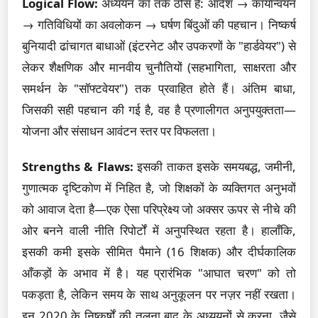
Logical Flow:
अध्ययन का तर्क ठोस है: आदेश → कार्यान्वयन
→ गतिविधियों का अवलोकन → घर्षण बिंदुओं की पहचान। निष्कर्ष
बुनियादी ढांचागत बाधाओं (इंटरनेट और उपकरणों के "हार्डवेयर") से
लेकर शैक्षणिक और मानवीय चुनौतियों (सहभागिता, साक्षरता और
समर्थन के "सॉफ्टवेयर") तक प्रवाहित होते हैं। अंतिम बाधा,
जिसकी सही पहचान की गई है, वह है प्रणालीगत अनुपयुक्तता—
योजना और संसाधन आवंटन स्तर पर विफलता।
Strengths & Flaws:
इसकी ताकत इसके समयबद्ध, जमीनी,
गुणात्मक दृष्टिकोण में निहित है, जो शिक्षकों के व्यक्तिगत अनुभवों
को आवाज देता है—एक ऐसा परिप्रेक्ष्य जो अक्सर ऊपर से नीचे की
ओर बनने वाली नीति रिपोर्टों में अनुपस्थित रहता है। हालाँकि,
इसकी कमी इसके सीमित पैमाने (16 शिक्षक) और दीर्घकालिक
आँकड़ों के अभाव में है। यह प्रारंभिक "आघात चरण" को तो
पकड़ता है, लेकिन समय के साथ अनुकूलन पर नज़र नहीं रखता।
इन 2020 के निष्कर्षों की तुलना बाद के अध्ययनों से करना, जैसे