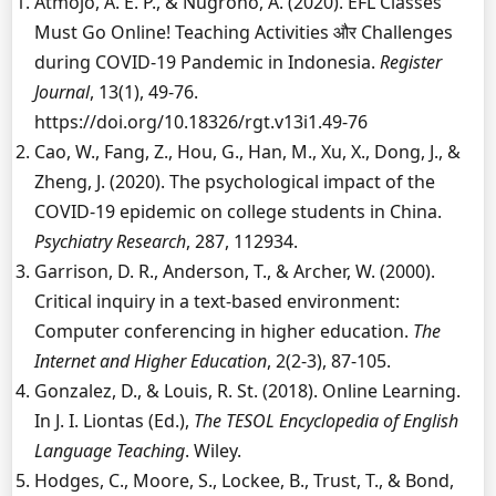
Atmojo, A. E. P., & Nugroho, A. (2020). EFL Classes
Must Go Online! Teaching Activities और Challenges
during COVID-19 Pandemic in Indonesia.
Register
Journal
, 13(1), 49-76.
https://doi.org/10.18326/rgt.v13i1.49-76
Cao, W., Fang, Z., Hou, G., Han, M., Xu, X., Dong, J., &
Zheng, J. (2020). The psychological impact of the
COVID-19 epidemic on college students in China.
Psychiatry Research
, 287, 112934.
Garrison, D. R., Anderson, T., & Archer, W. (2000).
Critical inquiry in a text-based environment:
Computer conferencing in higher education.
The
Internet and Higher Education
, 2(2-3), 87-105.
Gonzalez, D., & Louis, R. St. (2018). Online Learning.
In J. I. Liontas (Ed.),
The TESOL Encyclopedia of English
Language Teaching
. Wiley.
Hodges, C., Moore, S., Lockee, B., Trust, T., & Bond,