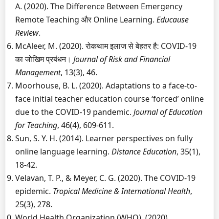
A. (2020). The Difference Between Emergency
Remote Teaching और Online Learning.
Educause
Review
.
McAleer, M. (2020). रोकथाम इलाज से बेहतर है: COVID-19
का जोखिम प्रबंधन।
Journal of Risk and Financial
Management
, 13(3), 46.
Moorhouse, B. L. (2020). Adaptations to a face-to-
face initial teacher education course ‘forced’ online
due to the COVID-19 pandemic.
Journal of Education
for Teaching
, 46(4), 609-611.
Sun, S. Y. H. (2014). Learner perspectives on fully
online language learning.
Distance Education
, 35(1),
18-42.
Velavan, T. P., & Meyer, C. G. (2020). The COVID-19
epidemic.
Tropical Medicine & International Health
,
25(3), 278.
World Health Organization (WHO). (2020).