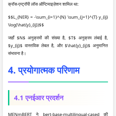
क्रॉस-एन्ट्रॉपी लॉस ऑप्टिमाइज़ेशन शामिल था:
$$L_{NER} = -\sum_{i=1}^{N} \sum_{j=1}^{T} y_{ij}
\log(\hat{y}_{ij})$$
जहाँ $N$ अनुक्रमों की संख्या है, $T$ अनुक्रम लंबाई है,
$y_{ij}$ वास्तविक लेबल है, और $\hat{y}_{ij}$ अनुमानित
संभावना है।
4. प्रयोगात्मक परिणाम
4.1 एनईआर प्रदर्शन
MENmBERT ने bert-base-multilingual-cased की