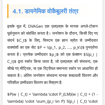
4.1. डायनेमिक वोकैबुलरी तंत्र
इसके मूल में, DVAGen एक एलएलएम के मानक अगले-टोकन
पूर्वानुमान को संवर्धित करता है। जनरेशन के दौरान, किसी दिए गए
संदर्भ $C_t$ के लिए, सिस्टम एक ज्ञान स्रोत से उम्मीदवार
वाक्यांशों का एक सेट $P = \{p_1, p_2, ..., p_k\}$ पुनर्प्राप्त
करता है। प्रत्येक उम्मीदवार $p_i$ को एक फ़ंक्शन $S(p_i |
C_t)$ द्वारा स्कोर किया जाता है, जो एलएलएम की संभावना, एक
सीखे गए मीट्रिक, या एक रिट्रीवल समानता स्कोर पर आधारित हो
सकता है। अंतिम जनरेशन संभावना मानक शब्दावली वितरण और
गतिशील उम्मीदवार वितरण का मिश्रण है:
$P(w | C_t) = \lambda \cdot P_{LM}(w | C_t) + (1 -
\lambda) \cdot \sum_{p_i \in P} S(p_i | C_t) \cdot