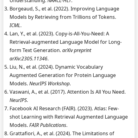
Understanding.
NAACL-HLT
.
Borgeaud, S., et al. (2022). Improving Language
Models by Retrieving from Trillions of Tokens.
ICML
.
Lan, Y., et al. (2023). Copy-is-All-You-Need: A
Retrieval-augmented Language Model for Long-
form Text Generation.
arXiv preprint
arXiv:2305.11346
.
Liu, N., et al. (2024). Dynamic Vocabulary
Augmented Generation for Protein Language
Models.
NeurIPS Workshop
.
Vaswani, A., et al. (2017). Attention Is All You Need.
NeurIPS
.
Facebook AI Research (FAIR). (2023). Atlas: Few-
shot Learning with Retrieval Augmented Language
Models.
FAIR Publications
.
Grattafiori, A., et al. (2024). The Limitations of