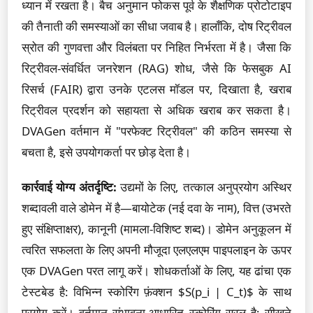
ध्यान में रखता है। बैच अनुमान फोकस पूर्व के शैक्षणिक प्रोटोटाइप
की तैनाती की समस्याओं का सीधा जवाब है। हालाँकि, दोष रिट्रीवल
स्रोत की गुणवत्ता और विलंबता पर निहित निर्भरता में है। जैसा कि
रिट्रीवल-संवर्धित जनरेशन (RAG) शोध, जैसे कि फेसबुक AI
रिसर्च (FAIR) द्वारा उनके एटलस मॉडल पर, दिखाता है, खराब
रिट्रीवल प्रदर्शन को सहायता से अधिक खराब कर सकता है।
DVAGen वर्तमान में "परफेक्ट रिट्रीवल" की कठिन समस्या से
बचता है, इसे उपयोगकर्ता पर छोड़ देता है।
कार्रवाई योग्य अंतर्दृष्टि:
उद्यमों के लिए, तत्काल अनुप्रयोग अस्थिर
शब्दावली वाले डोमेन में है—बायोटेक (नई दवा के नाम), वित्त (उभरते
हुए संक्षिप्ताक्षर), कानूनी (मामला-विशिष्ट शब्द)। डोमेन अनुकूलन में
त्वरित सफलता के लिए अपनी मौजूदा एलएलएम पाइपलाइन के ऊपर
एक DVAGen परत लागू करें। शोधकर्ताओं के लिए, यह ढांचा एक
टेस्टबेड है: विभिन्न स्कोरिंग फ़ंक्शन $S(p_i | C_t)$ के साथ
प्रयोग करें। वर्तमान संभावना-आधारित स्कोरिंग सरल है; सीखने