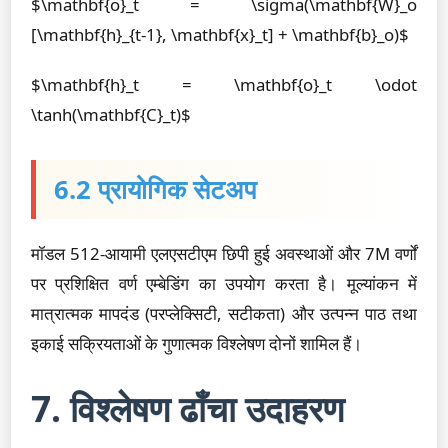
$\mathbf{o}_t = \sigma(\mathbf{W}_o
[\mathbf{h}_{t-1}, \mathbf{x}_t] + \mathbf{b}_o)$
$\mathbf{h}_t = \mathbf{o}_t \odot
\tanh(\mathbf{C}_t)$
6.2 प्रायोगिक सेटअप
मॉडल 512-आयामी एलएसटीएम छिपी हुई अवस्थाओं और 7M वर्णों
पर प्रशिक्षित वर्ण एम्बेडिंग का उपयोग करता है। मूल्यांकन में
मात्रात्मक मापदंड (परप्लेक्सिटी, सटीकता) और उत्पन्न पाठ तथा
इकाई सक्रियताओं के गुणात्मक विश्लेषण दोनों शामिल हैं।
7. विश्लेषण ढाँचा उदाहरण