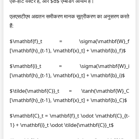
एक-हॉट वेक्टर है, और $d$ एम्बेडिंग आयाम है।
एलएसटीएम अद्यतन समीकरण मानक सूत्रीकरण का अनुसरण करते
हैं:
$\mathbf{f}_t = \sigma(\mathbf{W}_f
[\mathbf{h}_{t-1}, \mathbf{x}_t] + \mathbf{b}_f)$
$\mathbf{i}_t = \sigma(\mathbf{W}_i
[\mathbf{h}_{t-1}, \mathbf{x}_t] + \mathbf{b}_i)$
$\tilde{\mathbf{C}}_t = \tanh(\mathbf{W}_C
[\mathbf{h}_{t-1}, \mathbf{x}_t] + \mathbf{b}_C)$
$\mathbf{C}_t = \mathbf{f}_t \odot \mathbf{C}_{t-
1} + \mathbf{i}_t \odot \tilde{\mathbf{C}}_t$