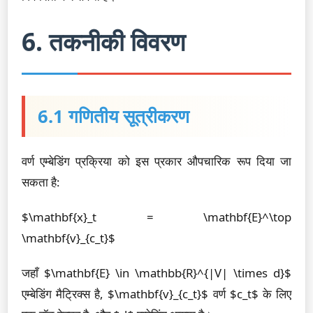
6. तकनीकी विवरण
6.1 गणितीय सूत्रीकरण
वर्ण एम्बेडिंग प्रक्रिया को इस प्रकार औपचारिक रूप दिया जा
सकता है:
$\mathbf{x}_t = \mathbf{E}^\top
\mathbf{v}_{c_t}$
जहाँ $\mathbf{E} \in \mathbb{R}^{|V| \times d}$
एम्बेडिंग मैट्रिक्स है, $\mathbf{v}_{c_t}$ वर्ण $c_t$ के लिए